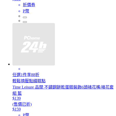
折價券
P幣
任選1件享88折
輕鬆擠壓點綴糕點
Time Leisure 品閒 不鏽鋼餅乾蛋糕裝飾6頭裱花嘴/裱花套
組 藍
$139
(售價已折)
$159
P幣