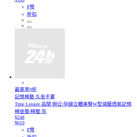
P幣
折扣
最高享9折
記憶棉墊 久坐不累
Time Leisure 品閒 辦公/孕婦立體美臀W型減壓透氣記憶
棉坐墊/椅墊 灰
$248
$619
P幣