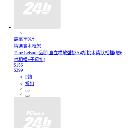
最高享9折
精選實木框架
Time Leisure 品閒 直立橫放壁掛A4胡桃木獎狀相框(贈6
吋相框+子母扣)
$156
$399
P幣
折扣