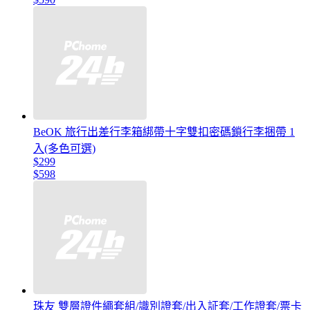
BeOK 旅行出差行李箱綁帶十字雙扣密碼鎖行李捆帶 1
入(多色可選)
$299
$598
珠友 雙層證件繩套組/識別證套/出入証套/工作證套/票卡