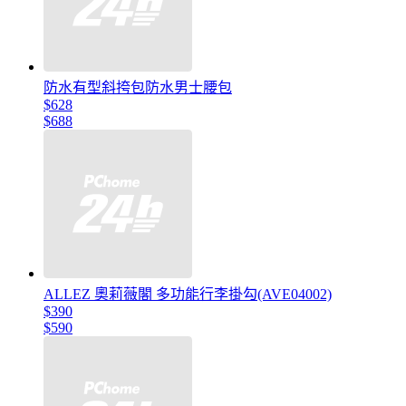
防水有型斜挎包防水男士腰包
$628
$688
ALLEZ 奧莉薇閣 多功能行李掛勾(AVE04002)
$390
$590