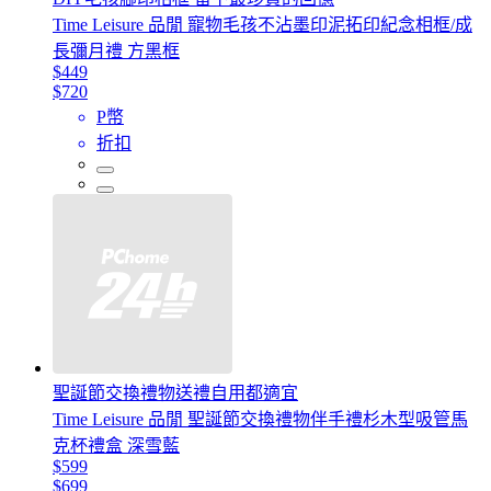
Time Leisure 品閒 寵物毛孩不沾墨印泥拓印紀念相框/成
長彌月禮 方黑框
$449
$720
P幣
折扣
聖誕節交換禮物送禮自用都適宜
Time Leisure 品閒 聖誕節交換禮物伴手禮杉木型吸管馬
克杯禮盒 深雪藍
$599
$699