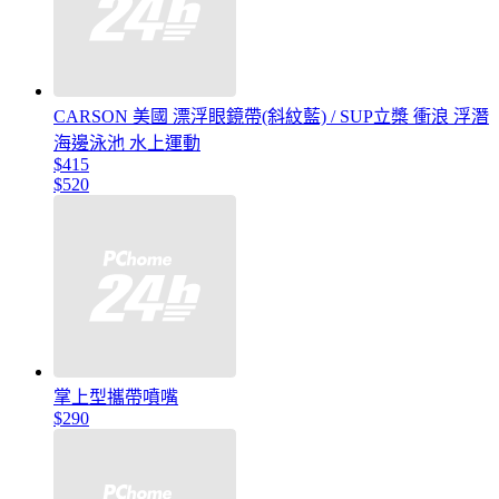
CARSON 美國 漂浮眼鏡帶(斜紋藍) / SUP立槳 衝浪 浮潛
海邊泳池 水上運動
$415
$520
掌上型攜帶噴嘴
$290