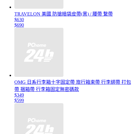
TRAVELON 美國 防搶暗袋皮帶(黑) / 腰帶 繫帶
$630
$690
OMG 日系行李箱十字固定帶 旅行箱束帶 行李綁帶 打包
帶 捆箱帶 行李箱固定無密碼款
$349
$599