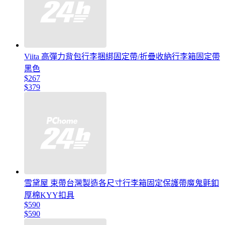
Viita 高彈力背包行李捆綁固定帶/折疊收納行李箱固定帶
黑色
$267
$379
雪黛屋 束帶台灣製造各尺寸行李箱固定保護帶魔鬼氈釦
厚棉KYY扣具
$590
$590