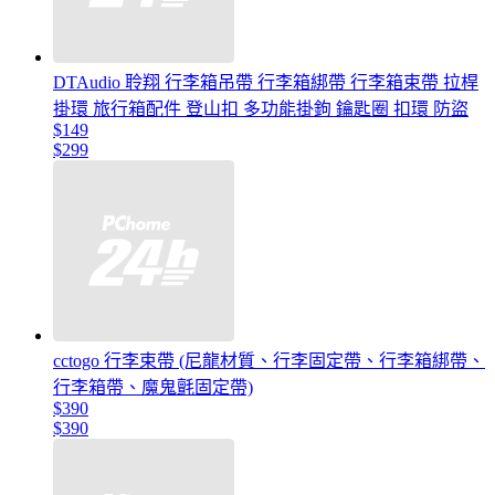
DTAudio 聆翔 行李箱吊帶 行李箱綁帶 行李箱束帶 拉桿
掛環 旅行箱配件 登山扣 多功能掛鉤 鑰匙圈 扣環 防盜
$149
$299
cctogo 行李束帶 (尼龍材質、行李固定帶、行李箱綁帶、
行李箱帶、魔鬼氈固定帶)
$390
$390