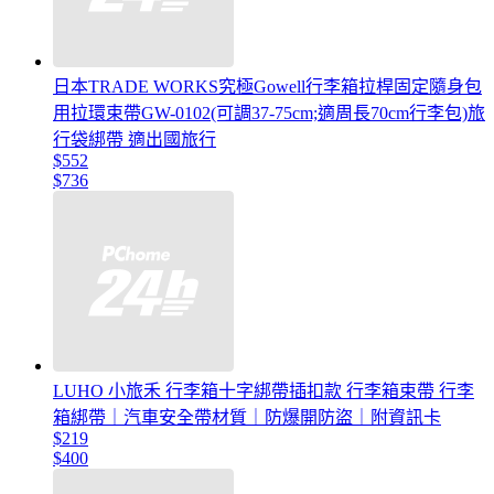
日本TRADE WORKS究極Gowell行李箱拉桿固定隨身包
用拉環束帶GW-0102(可調37-75cm;適周長70cm行李包)旅
行袋綁帶 適出國旅行
$552
$736
LUHO 小旅禾 行李箱十字綁帶插扣款 行李箱束帶 行李
箱綁帶｜汽車安全帶材質｜防爆開防盜｜附資訊卡
$219
$400