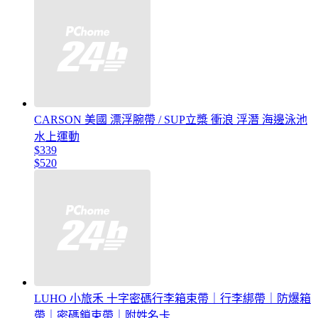
CARSON 美國 漂浮腕帶 / SUP立槳 衝浪 浮潛 海邊泳池
水上運動
$339
$520
LUHO 小旅禾 十字密碼行李箱束帶｜行李綁帶｜防爆箱
帶｜密碼鎖束帶｜附姓名卡