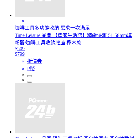
咖啡工具多功能收納 需求一次滿足
Time Leisure 品閒 【儀家生活館】精緻優雅 51-58mm填
粉器/咖啡工具收納底座 櫸木款
$509
$799
折價券
P幣