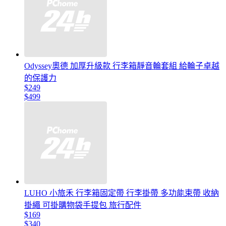
Odyssey奧德 加厚升級款 行李箱靜音輪套組 給輪子卓越
的保護力
$249
$499
LUHO 小旅禾 行李箱固定帶 行李掛帶 多功能束帶 收納
掛繩 可掛購物袋手提包 旅行配件
$169
$340