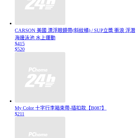
CARSON 美國 漂浮眼鏡帶(斜紋橘) / SUP立槳 衝浪 浮潛
海邊泳池 水上運動
$415
$520
My Color 十字行李箱束帶-插扣款【B087】
$211