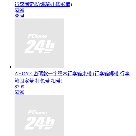
行李固定/防爆箱/出國必備)
$299
$854
AHOYE 密碼款一字積木行李箱束帶 (行李箱綁帶 行李
箱固定帶 打包帶 扣帶)
$299
$390