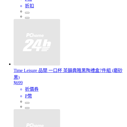
折扣
Time Leisure 品閒 一口杯 茶韻典雅黑陶禮盒7件組 (磨砂
黑)
$699
折價券
P幣