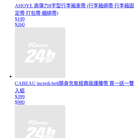
AHOYE 高彈力8字型行李箱束帶 (行李箱綁帶 行李箱固
定帶 打包帶 綑綁帶)
$199
$260
CABEAU incredi-belt隨身充氣經典版護腰帶 買一送一雙
入組
$399
$980