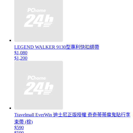
LEGEND WALKER 9130型專利快扣綁帶
$1,080
$1,200
Travelmall EverWin 迪士尼正版授權 奇奇蒂蒂魔鬼貼行李
束帶 (棕)
$590
$590