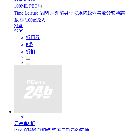
100ML PET瓶
Time Leisure 品閒 戶外隨身化妝水防蚊消毒液分裝噴霧
瓶 棕/100ml/2入
$140
$299
折價券
P幣
折扣
最高享9折
DIY毛孩腳印相框 留下最珍貴的回憶