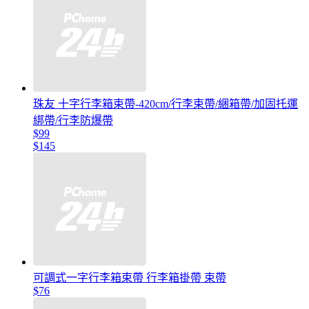
珠友 十字行李箱束帶-420cm/行李束帶/綑箱帶/加固托運
綁帶/行李防爆帶
$99
$145
可調式一字行李箱束帶 行李箱掛帶 束帶
$76