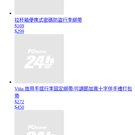
拉杆箱便携式密碼防盜行李綁帶
$169
$299
Viita 旅用手提行李固定綁帶/可調節加寬十字伴手禮打包
帶
$272
$450