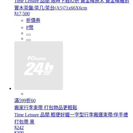
Time Leisure 品閒 限時下殺82折 黃金樟原木 黃金樟雕刻
實木茶盤/茶几/茶台(A5)71x66X6cm
$17,500
折價券
P幣
滿599折60
搬家行李束帶 打包物品更輕鬆
Time Leisure 品閒 輕便好握一字型行李搬運束帶/伴手禮
打包帶 黑
$242
$399