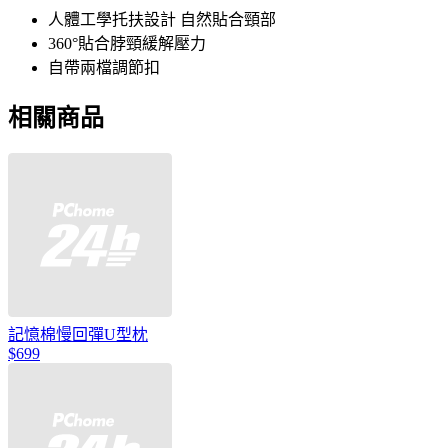
人體工學托扶設計 自然貼合頸部
360°貼合脖頸緩解壓力
自帶兩檔調節扣
相關商品
記憶棉慢回彈U型枕
$699