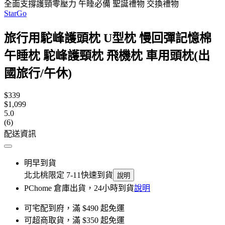
全面支撐護頸零壓力 午睡必備 聖誕禮物 交換禮物
StarGo
旅行用駝峰護頭枕 U型枕 慢回彈記憶棉
午睡枕 駝峰護頸枕 飛機枕 車用頭枕(出
國旅行/午休)
$339
$1,099
5.0
(6)
配送資訊
明早到貨
北北桃限定 7-11快速到貨
說明
PChome 倉庫出貨，24小時到貨
說明
可宅配到府，滿 $490 起免運
可超商取貨，滿 $350 起免運