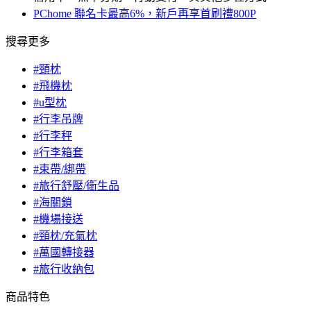
PChome 聯名卡最高6%，新戶再享首刷禮800P
搜尋更多
#頸枕
#飛機枕
#u型枕
#行李吊牌
#行李秤
#行李箱套
#束帶/綁帶
#旅行舒壓/衛生品
#海關鎖
#機場接送
#頸枕/充氣枕
#萬國轉接器
#旅行收納包
商品特色