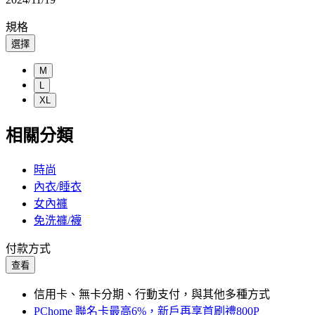
規格
選擇
M
L
XL
相關分類
時尚
內衣/睡衣
女內褲
免洗褲/襪
付款方式
查看
信用卡、無卡分期、行動支付，與其他多種方式
PChome 聯名卡最高6%，新戶再享首刷禮800P