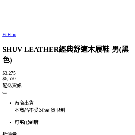
FitFlop
SHUV LEATHER經典舒適木屐鞋-男(黑
色)
$3,275
$6,550
配送資訊
廠商出貨
本商品不受24h到貨限制
可宅配到府
折價券