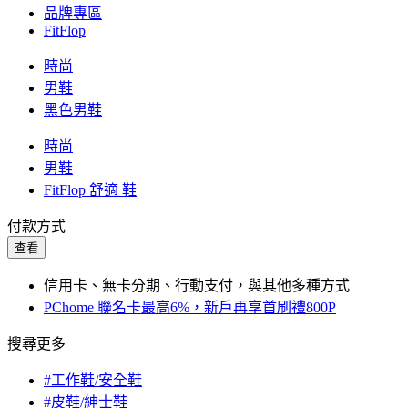
品牌專區
FitFlop
時尚
男鞋
黑色男鞋
時尚
男鞋
FitFlop 舒適 鞋
付款方式
查看
信用卡、無卡分期、行動支付，與其他多種方式
PChome 聯名卡最高6%，新戶再享首刷禮800P
搜尋更多
#工作鞋/安全鞋
#皮鞋/紳士鞋