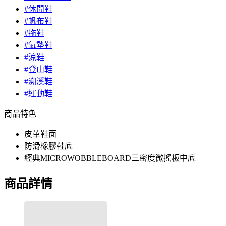
#休閒鞋
#帆布鞋
#拖鞋
#氣墊鞋
#涼鞋
#登山鞋
#溯溪鞋
#運動鞋
商品特色
皮革鞋面
防滑橡膠鞋底
經典MICROWOBBLEBOARD三密度微搖板中底
商品詳情