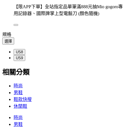
【限APP下單】全站指定品單筆滿888元抽Mio gogoro專
用記錄器、國際牌掌上型電鬍刀 (顏色隨機)
規格
選擇
US8
US9
相關分類
時尚
男鞋
鞋款快搜
休閒鞋
時尚
男鞋