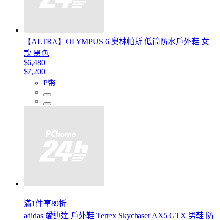
【ALTRA】OLYMPUS 6 奧林帕斯 低筒防水戶外鞋 女
款 黑色
$6,480
$7,200
P幣
滿1件享89折
adidas 愛迪達 戶外鞋 Terrex Skychaser AX5 GTX 男鞋 防