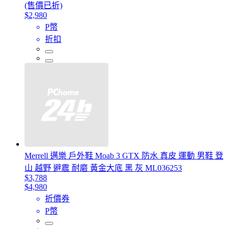
(售價已折)
$2,980
P幣
折扣
Merrell 邁樂 戶外鞋 Moab 3 GTX 防水 真皮 運動 男鞋 登
山 越野 避震 耐磨 黃金大底 黑 灰 ML036253
$3,788
$4,980
折價券
P幣