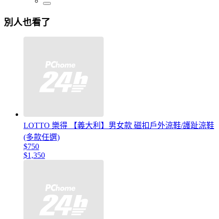
別人也看了
LOTTO 樂得 【義大利】男女款 磁扣戶外涼鞋/護趾涼鞋
(多款任選)
$750
$1,350