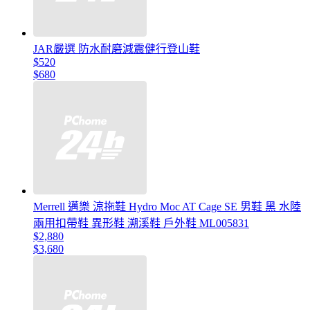
JAR嚴選 防水耐磨減震健行登山鞋
$520
$680
Merrell 邁樂 涼拖鞋 Hydro Moc AT Cage SE 男鞋 黑 水陸
兩用扣帶鞋 異形鞋 溯溪鞋 戶外鞋 ML005831
$2,880
$3,680