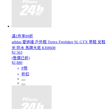
滿1件享89折
adidas 愛迪達 戶外鞋 Terrex Freehiker SL GTX 男鞋 女鞋
米 防水 馬牌大底 KH8608
$2,563
(售價已折)
$2,880
P幣
折扣