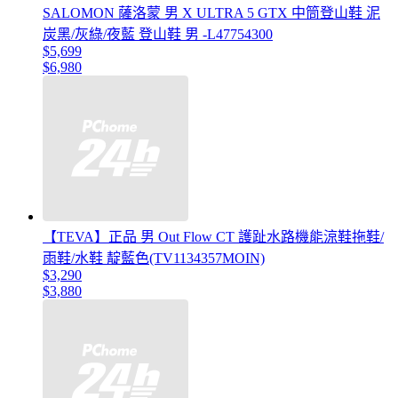
SALOMON 薩洛蒙 男 X ULTRA 5 GTX 中筒登山鞋 泥
炭黑/灰綠/夜藍 登山鞋 男 -L47754300
$5,699
$6,980
【TEVA】正品 男 Out Flow CT 護趾水路機能涼鞋拖鞋/
雨鞋/水鞋 靛藍色(TV1134357MOIN)
$3,290
$3,880