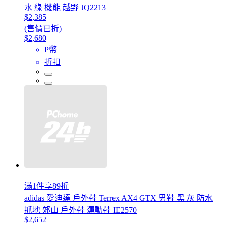
水 綠 機能 越野 JQ2213
$2,385
(售價已折)
$2,680
P幣
折扣
滿1件享89折
adidas 愛迪達 戶外鞋 Terrex AX4 GTX 男鞋 黑 灰 防水
抓地 郊山 戶外鞋 運動鞋 IE2570
$2,652