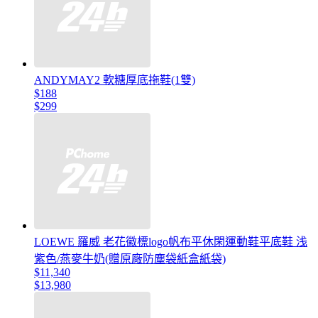
ANDYMAY2 軟糖厚底拖鞋(1雙)
$188
$299
LOEWE 羅威 老花徽標logo帆布平休閑運動鞋平底鞋 浅
紫色/燕麥牛奶(贈原廠防塵袋紙盒紙袋)
$11,340
$13,980