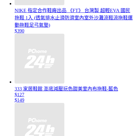
NIKE 指定合作鞋廠出品 《FT》 台灣製 超輕EVA 國民
拖鞋 1入 (透氣排水止滑防滑室內室外沙灘涼鞋涼拖鞋運
動拖鞋足弓氣墊)
$390
333 家居鞋館 澎底減壓玩色甜美室內布拖鞋-藍色
$127
$149