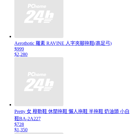
Aerothotic 羅素 RAVINE 人字夾腳拖鞋(高足弓)
$999
$2,280
Pretty 女 穆勒鞋 休閒拖鞋 懶人拖鞋 半拖鞋 奶油頭 小白
鞋BA-2A227
$728
$1,350