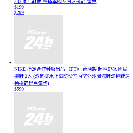
333 家居鞋館 熱情異國室內蓆拖鞋-黃色
$199
$299
NIKE 指定合作鞋廠出品 《FT》 台灣製 超輕EVA 國民
拖鞋 2入 (透氣排水止滑防滑室內室外沙灘涼鞋涼拖鞋運
動拖鞋足弓氣墊)
$590