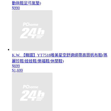
動拖鞋足弓氣墊)
$990
K.W. 【韓國】YT7518唯美星空舒適綁帶高筒帆布鞋(瑪
麗珍鞋/娃娃鞋/樂福鞋/休閒鞋)
$699
$1,699