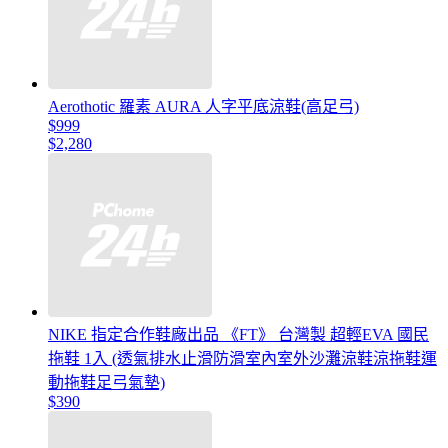
Aerothotic 羅素 AURA 人字平底涼鞋(高足弓)
$999
$2,280
NIKE 指定合作鞋廠出品 《FT》 台灣製 超輕EVA 國民
拖鞋 1入 (透氣排水止滑防滑室內室外沙灘涼鞋涼拖鞋運
動拖鞋足弓氣墊)
$390