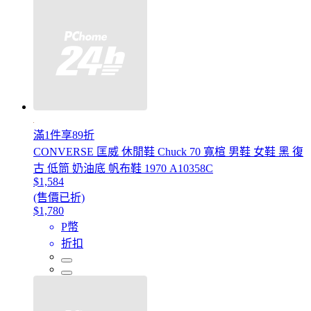
滿1件享89折
CONVERSE 匡威 休閒鞋 Chuck 70 寬楦 男鞋 女鞋 黑 復
古 低筒 奶油底 帆布鞋 1970 A10358C
$1,584
(售價已折)
$1,780
P幣
折扣