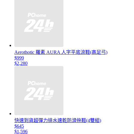
Aerothotic 羅素 AURA 人字平底涼鞋(高足弓)
$999
$2,280
快速到貨超彈力排水速乾防滑拖鞋(4雙組)
$645
$1,596