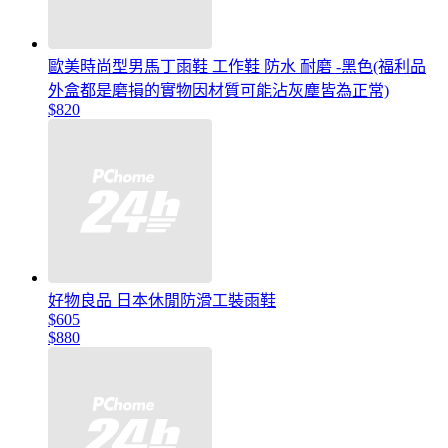
歐美時尚型男馬丁雨鞋 工作鞋 防水 耐磨 -黑色(福利品
外盒都是磨損的實物因材質可能沾灰塵皆為正常)
$820
好物良品 日本休閒防滑工裝雨鞋
$605
$880