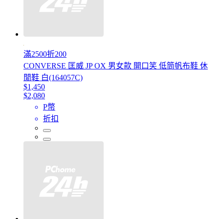
滿2500折200
CONVERSE 匡威 JP OX 男女款 開口笑 低筒帆布鞋 休
閒鞋 白(164057C)
$1,450
$2,080
P幣
折扣