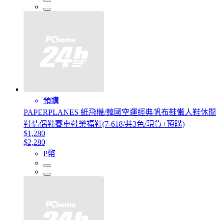
預購
PAPERPLANES 紙飛機/韓國空運經典帆布鞋懶人鞋休閒
鞋情侶鞋賽車鞋樂福鞋(7-618/共3色/現貨+預購)
$1,280
$2,280
P幣