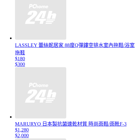
LASSLEY 蕾絲妮居家 88度Q彈鏤空排水室內拖鞋/浴室
拖鞋
$180
$300
MARURYO 日本製抗菌速乾材質 時尚雨鞋/雨靴F-3
$1,280
$2,000