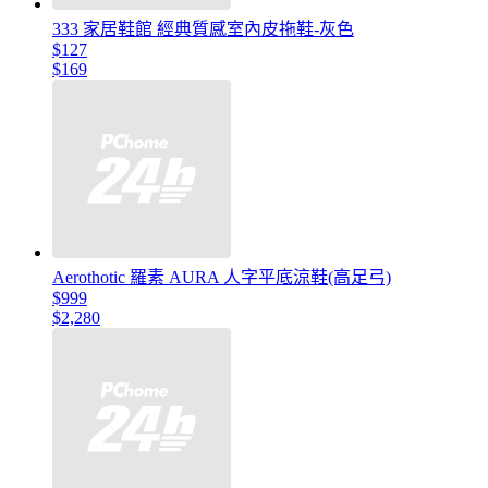
333 家居鞋館 經典質感室內皮拖鞋-灰色
$127
$169
Aerothotic 羅素 AURA 人字平底涼鞋(高足弓)
$999
$2,280