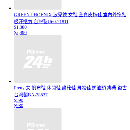
GREEN PHOENIX 波兒德 女鞋 全真皮拖鞋 室內外拖鞋
吸汗透氣 台灣製U60-21811
$1,380
$2,490
Pretty 女 帆布鞋 休閒鞋 餅乾鞋 貝殼鞋 奶油頭 綁帶 復古
台灣製BA-28537
$590
$980