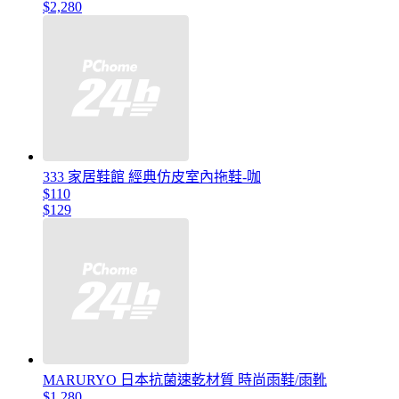
$2,280
333 家居鞋館 經典仿皮室內拖鞋-咖
$110
$129
MARURYO 日本抗菌速乾材質 時尚雨鞋/雨靴
$1,280