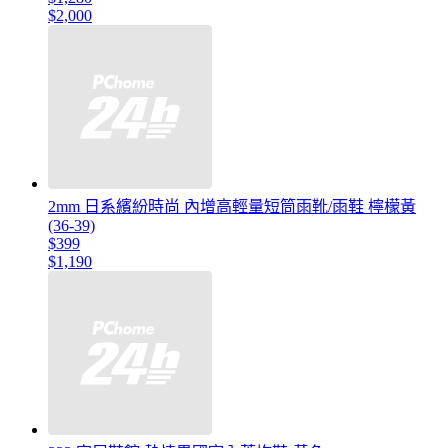
$2,000
2mm 日系繽紛時尚 內增高輕量短筒雨靴/雨鞋 檸檬黃
(36-39)
$399
$1,190