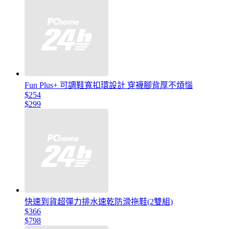
Fun Plus+ 可調鞋寬扣環設計 穿襪腳背厚不煩惱
$254
$299
快速到貨超彈力排水速乾防滑拖鞋(2雙組)
$366
$798