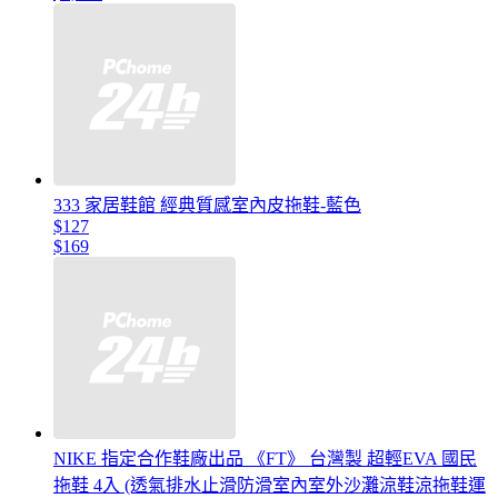
333 家居鞋館 經典質感室內皮拖鞋-藍色
$127
$169
NIKE 指定合作鞋廠出品 《FT》 台灣製 超輕EVA 國民
拖鞋 4入 (透氣排水止滑防滑室內室外沙灘涼鞋涼拖鞋運