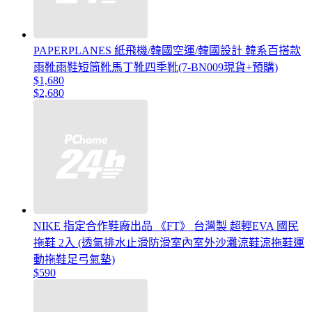
PAPERPLANES 紙飛機/韓國空運/韓國設計 韓系百搭款
雨靴雨鞋短筒靴馬丁靴四季靴(7-BN009現貨+預購)
$1,680
$2,680
NIKE 指定合作鞋廠出品 《FT》 台灣製 超輕EVA 國民
拖鞋 2入 (透氣排水止滑防滑室內室外沙灘涼鞋涼拖鞋運
動拖鞋足弓氣墊)
$590