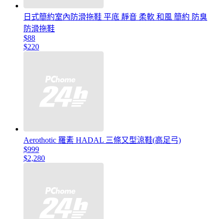
日式簡約室內防滑拖鞋 平底 靜音 柔軟 和風 簡約 防臭
防滑拖鞋
$88
$220
Aerothotic 羅素 HADAL 三條又型涼鞋(高足弓)
$999
$2,280