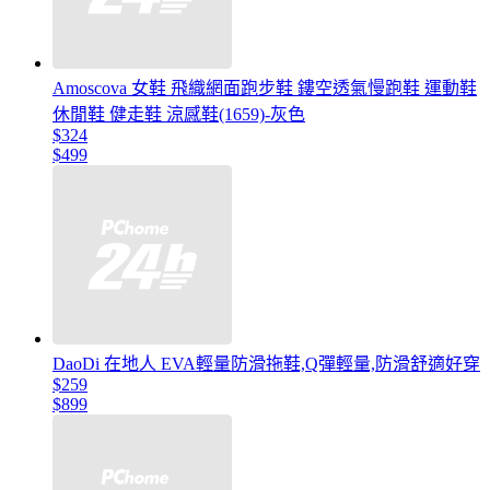
Amoscova 女鞋 飛織網面跑步鞋 鏤空透氣慢跑鞋 運動鞋
休閒鞋 健走鞋 涼感鞋(1659)-灰色
$324
$499
DaoDi 在地人 EVA輕量防滑拖鞋,Q彈輕量,防滑舒適好穿
$259
$899