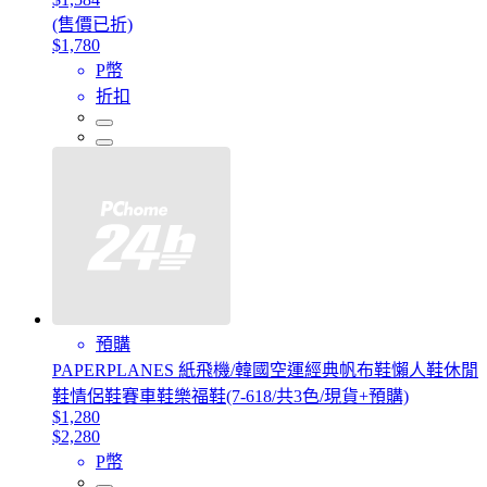
(售價已折)
$1,780
P幣
折扣
預購
PAPERPLANES 紙飛機/韓國空運經典帆布鞋懶人鞋休閒
鞋情侶鞋賽車鞋樂福鞋(7-618/共3色/現貨+預購)
$1,280
$2,280
P幣