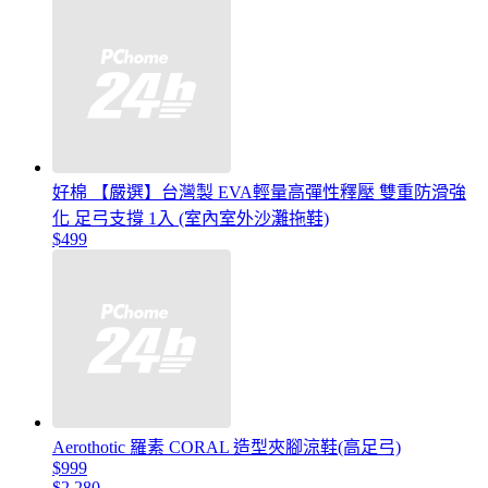
好棉 【嚴選】台灣製 EVA輕量高彈性釋壓 雙重防滑強
化 足弓支撐 1入 (室內室外沙灘拖鞋)
$499
Aerothotic 羅素 CORAL 造型夾腳涼鞋(高足弓)
$999
$2,280