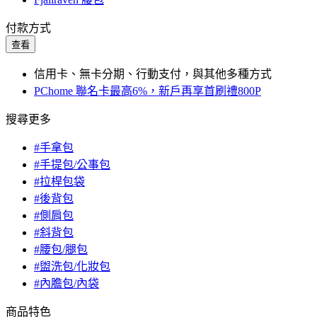
付款方式
查看
信用卡、無卡分期、行動支付，與其他多種方式
PChome 聯名卡最高6%，新戶再享首刷禮800P
搜尋更多
#手拿包
#手提包/公事包
#拉桿包袋
#後背包
#側肩包
#斜背包
#腰包/腿包
#盥洗包/化妝包
#內膽包/內袋
商品特色