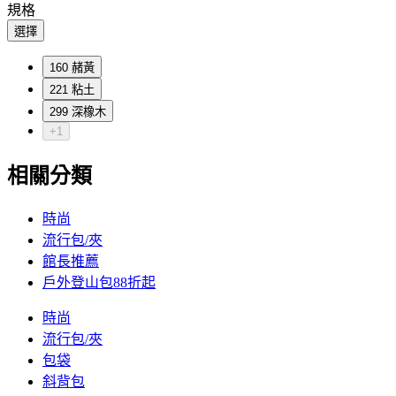
規格
選擇
160 赭黃
221 粘土
299 深橡木
+1
相關分類
時尚
流行包/夾
館長推薦
戶外登山包88折起
時尚
流行包/夾
包袋
斜背包