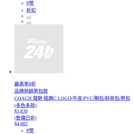
P幣
折扣
最高享8折
品牌熱銷男包款
COACH 蔻馳 經典C LOGO/牛皮/PVC/胸包/斜背包/男包
(多色多款)
$3,839
(售價已折)
$4,682
P幣