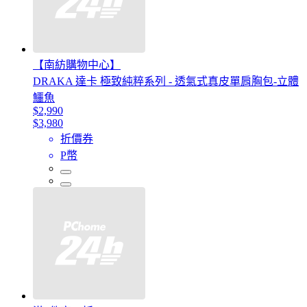
【南紡購物中心】
DRAKA 達卡 極致純粹系列 - 透氣式真皮單肩胸包-立體
鱷魚
$2,990
$3,980
折價券
P幣