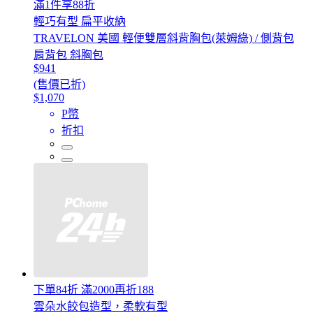
滿1件享88折
輕巧有型 扁平收納
TRAVELON 美國 輕便雙層斜背胸包(萊姆綠) / 側背包
肩背包 斜胸包
$941
(售價已折)
$1,070
P幣
折扣
下單84折 滿2000再折188
雲朵水餃包造型，柔軟有型