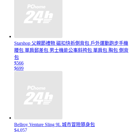
Starshop 父親節禮物 磁扣快拆側背包 戶外運動跑步手機
腰包 單肩郵差包 男士機能公事斜挎包 單肩包 胸包 側背
包
$566
$699
Bellroy Venture Sling 9L 城市冒險隨身包
$4,057