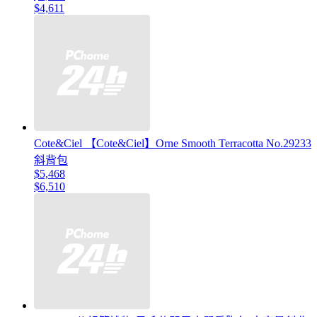
$4,611
Cote&Ciel 【Cote&Ciel】Orne Smooth Terracotta No.29233
斜背包
$5,468
$6,510