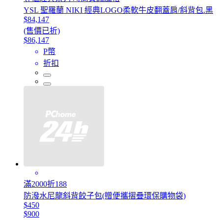
YSL 聖羅蘭 NIKI 經典LOGO柔軟牛皮翻蓋肩/斜背包.黑
$84,147
(售價已折)
$86,147
P幣
折扣
滿2000折188
防潑水尼龍斜背餃子包(贈便攜摺疊環保購物袋)
$450
$900