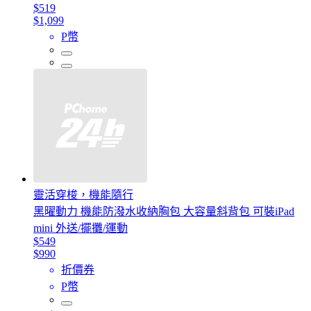
$519
$1,099
P幣
靈活穿梭，機能隨行
黑曜動力 機能防潑水收納胸包 大容量斜背包 可裝iPad
mini 外送/擺攤/運動
$549
$990
折價券
P幣