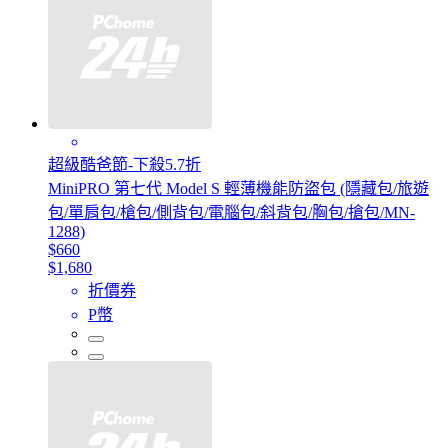
超級酷爸節-下殺5.7折
MiniPRO 第七代 Model S 輕薄機能防盜包 (隱藏包/旅遊
包/單肩包/槍包/側背包/電腦包/斜背包/胸包/搶包/MN-
1288)
$660
$1,680
折價券
P幣