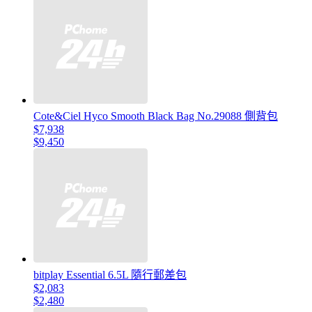
Cote&Ciel Hyco Smooth Black Bag No.29088 側背包
$7,938
$9,450
bitplay Essential 6.5L 隨行郵差包
$2,083
$2,480