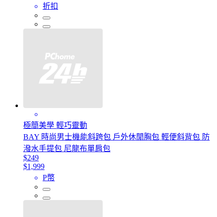
折扣
極簡美學 輕巧靈動
BAY 時尚男士機能斜跨包 戶外休閒胸包 輕便斜背包 防
潑水手提包 尼龍布單肩包
$249
$1,999
P幣