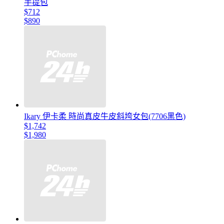
手提包
$712
$890
Ikary 伊卡柔 時尚真皮牛皮斜垮女包(7706黑色)
$1,742
$1,980