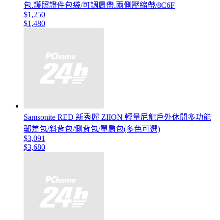
包.護照證件包袋/可調肩帶.兩側壓縮帶/8C6F
$1,250
$1,480
Samsonite RED 新秀麗 ZIION 輕量尼龍戶外休閒多功能
郵差包/斜背包/側背包/單肩包(多色可選)
$3,091
$3,680