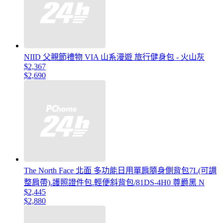
NIID 父親節禮物 VIA 山系漫遊 旅行健身包 - 火山灰
$2,367
$2,690
The North Face 北面 多功能日用單肩隨身側背包7L(可調
整肩帶).護照證件包.輕便斜背包/81DS-4H0 尊爵黑 N
$2,445
$2,880