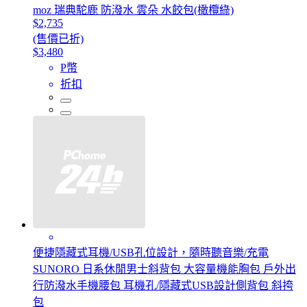
moz 瑞典駝鹿 防潑水 雲朵 水餃包(橄欖綠)
$2,735
(售價已折)
$3,480
P幣
折扣
便捷隱藏式耳機/USB孔位設計，隨時聽音樂/充電
SUNORO 日系休閒男士斜背包 大容量機能胸包 戶外出
行防潑水手機腰包 耳機孔/隱藏式USB設計側背包 斜挎
包