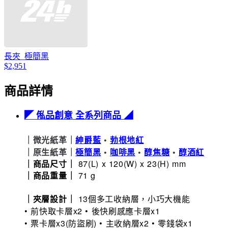
長夾_極簡黑
$2,951
商品詳情
◤ 俬品創意 全系列商品 ◢
｜微光紙革
｜
紳爵藍
•
勃根地紅
｜原生紙革｜
極簡黑
•
咖啡黑
•
醇焦糖
•
醇酒紅
｜商品尺寸｜
87(L) x 120(W) x 23(H) mm
｜商品重量｜
71 g
｜夾層設計｜
13個多工收納層，小巧大機能
• 前快取卡層x2 • 後快刷感應卡層x1
• 票卡層x3(防盜刷) • 主收納層x2 • 零錢袋x1