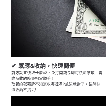
✔ 感應&收納，快速簡便
前方設置快取卡層x2，免打開錢包即可快速拿取。需
臨時收納時亦相當順手！
取餐的號碼牌不知道收哪裡嗎?放這就對了，臨時快
速收納不搞丟!