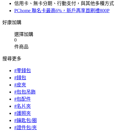
信用卡、無卡分期、行動支付，與其他多種方式
PChome 聯名卡最高6%，新戶再享首刷禮800P
好康加購
選擇加購
0
件商品
搜尋更多
#零錢包
#錢包
#皮夾
#包包吊飾
#包配件
#名片夾
#護照夾
#鑰匙包/圈
#證件包/夾