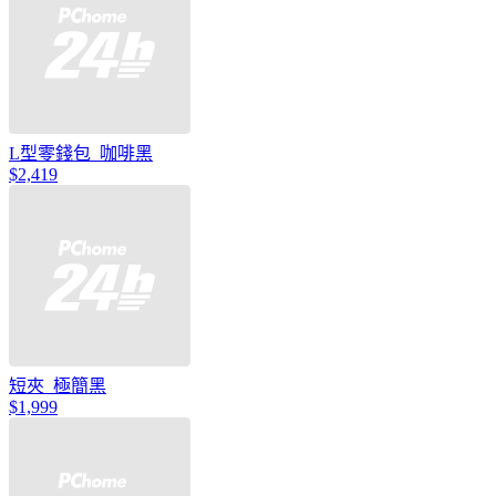
L型零錢包_咖啡黑
$2,419
短夾_極簡黑
$1,999