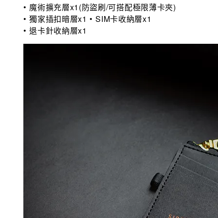
• 魔術擴充層x1(防盜刷/可搭配極限薄卡夾)
• 獨家插扣暗層x1 • SIM卡收納層x1
• 退卡針收納層x1