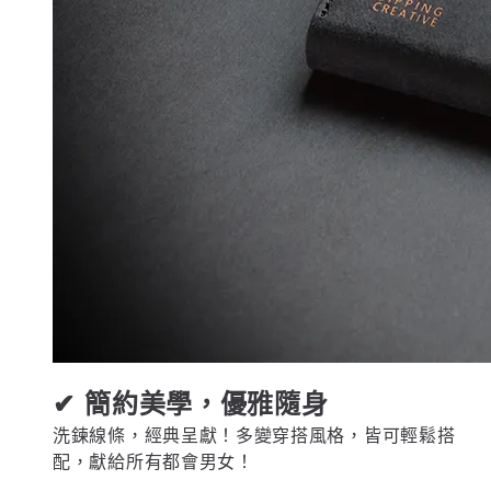
✔ 簡約美學，優雅隨身
洗鍊線條，經典呈獻！多變穿搭風格，皆可輕鬆搭
配，獻給所有都會男女！