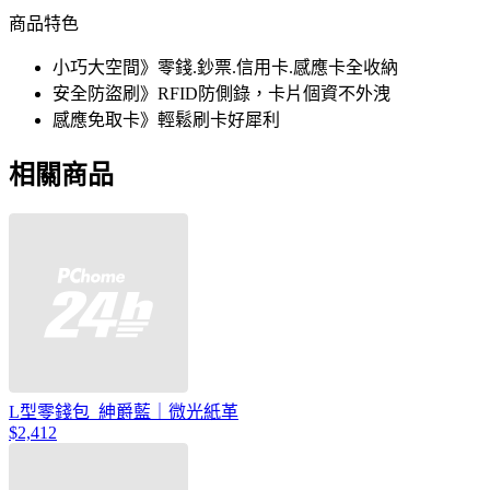
商品特色
小巧大空間》零錢.鈔票.信用卡.感應卡全收納
安全防盜刷》RFID防側錄，卡片個資不外洩
感應免取卡》輕鬆刷卡好犀利
相關商品
L型零錢包_紳爵藍｜微光紙革
$2,412