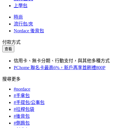
上學包
時尚
流行包/夾
Nordace 後背包
付款方式
查看
信用卡、無卡分期、行動支付，與其他多種方式
PChome 聯名卡最高6%，新戶再享首刷禮800P
搜尋更多
#nordace
#手拿包
#手提包/公事包
#拉桿包袋
#後背包
#側肩包