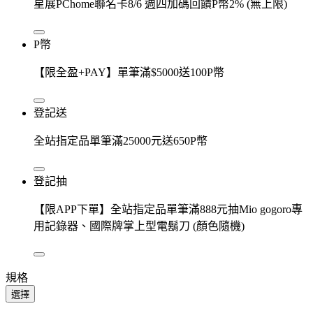
星展PChome聯名卡8/6 週四加碼回饋P幣2% (無上限)
P幣
【限全盈+PAY】單筆滿$5000送100P幣
登記送
全站指定品單筆滿25000元送650P幣
登記抽
【限APP下單】全站指定品單筆滿888元抽Mio gogoro專
用記錄器、國際牌掌上型電鬍刀 (顏色隨機)
規格
選擇