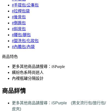
#手提包/公事包
#拉桿包袋
#後背包
#側肩包
#斜背包
#腰包/腿包
#盥洗包/化妝包
#內膽包/內袋
商品特色
更多其他商品請搜尋：iSPurple
繽紛色系時尚迷人
內裡瓶罐分隔設計
商品詳情
更多其他商品請搜尋：iSPurple (男女流行包/旅行包/
皮夾)