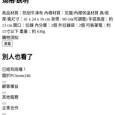
規格/說明
商品材質：防刮牛津布 內裡材質：尼龍/內裡保溫材質 高/底
厚/寬尺寸：41 x 24 x 16 cm 背帶 : 60 cm(可調整) 手提高度：約
13 cm 開口：拉鍊 內分層：2個 外拉鍊袋：2個 可裝筆電：約
15寸以下 重量：約 630g
購物須知
查看
別人也看了
已經到底囉！
關於PChome24h
顧客權益
其他服務
企業合作