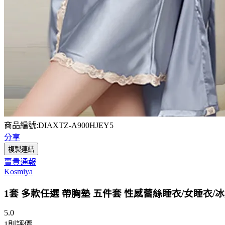
商品編號:DIAXTZ-A900HJEY5
分享
複製連結
賣貴通報
Kosmiya
1套 多款任選 帶胸墊 五件套 性感蕾絲睡衣/女睡衣/冰
5.0
1
則評價