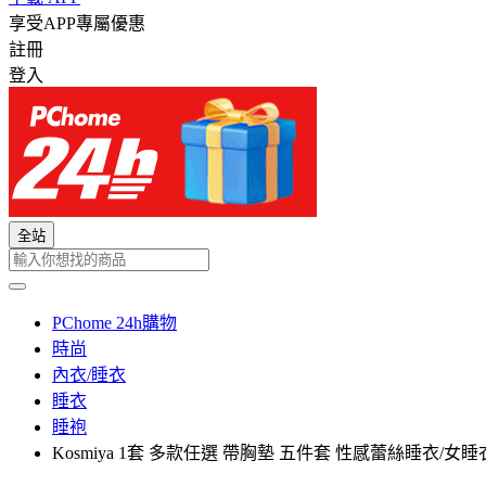
享受APP專屬優惠
註冊
登入
全站
PChome 24h購物
時尚
內衣/睡衣
睡衣
睡袍
Kosmiya 1套 多款任選 帶胸墊 五件套 性感蕾絲睡衣/女睡