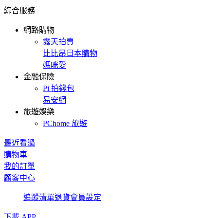
綜合服務
網路購物
露天拍賣
比比昂日本購物
媽咪愛
金融保險
Pi 拍錢包
易安網
旅遊娛樂
PChome 旅遊
最近看過
購物車
我的訂單
顧客中心
追蹤清單
退貨
會員設定
下載 APP