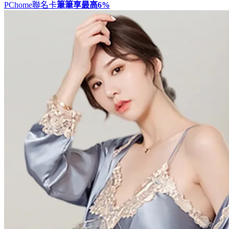
PChome聯名卡
筆筆享最高
6%