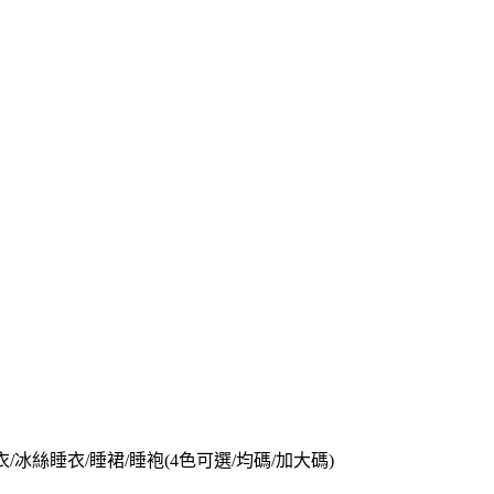
衣/冰絲睡衣/睡裙/睡袍(4色可選/均碼/加大碼)