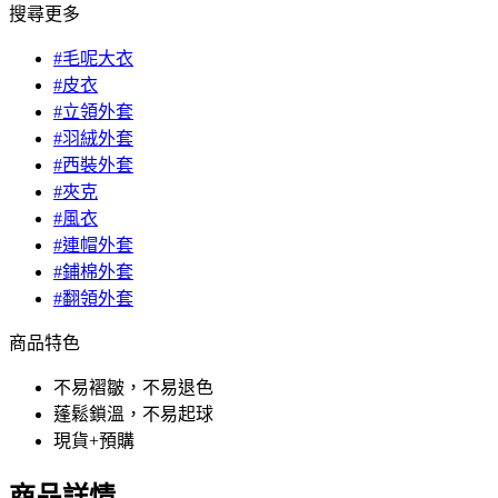
搜尋更多
#毛呢大衣
#皮衣
#立領外套
#羽絨外套
#西裝外套
#夾克
#風衣
#連帽外套
#鋪棉外套
#翻領外套
商品特色
不易褶皺，不易退色
蓬鬆鎖溫，不易起球
現貨+預購
商品詳情