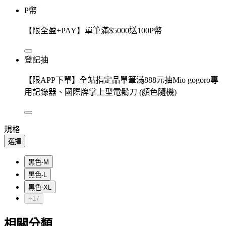
P幣
【限全盈+PAY】單筆滿$5000送100P幣
登記抽
【限APP下單】全站指定品單筆滿888元抽Mio gogoro專
用記錄器、國際牌掌上型電鬍刀 (顏色隨機)
規格
選擇
黑色-M
黑色-L
黑色-XL
+17
相關分類