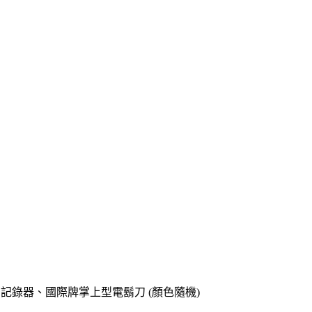
o專用記錄器、國際牌掌上型電鬍刀 (顏色隨機)