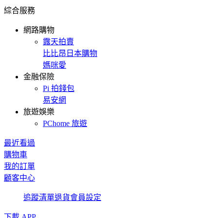
綜合服務
網路購物
露天拍賣
比比昂日本購物
媽咪愛
金融保險
Pi 拍錢包
易安網
旅遊娛樂
PChome 旅遊
最近看過
購物車
我的訂單
顧客中心
追蹤清單
退貨
會員設定
下載 APP