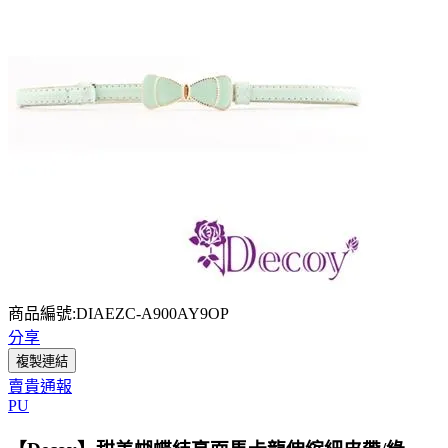
商品編號:DIAEZC-A900AY9OP
分享
複製連結
賣貴通報
PU