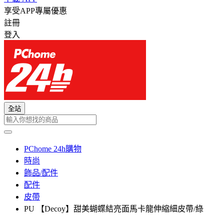
享受APP專屬優惠
註冊
登入
全站
PChome 24h購物
時尚
飾品/配件
配件
皮帶
PU 【Decoy】甜美蝴蝶結亮面馬卡龍伸縮細皮帶/綠