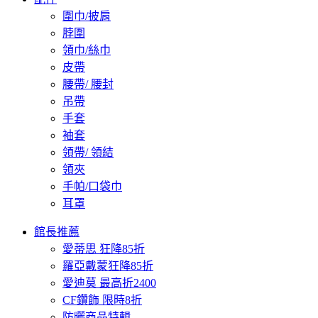
圍巾/披肩
脖圍
領巾/絲巾
皮帶
腰帶/ 腰封
吊帶
手套
袖套
領帶/ 領結
領夾
手帕/口袋巾
耳罩
館長推薦
愛蒂思 狂降85折
羅亞戴蒙狂降85折
愛迪莫 最高折2400
CF鑽飾 限時8折
防曬商品特輯