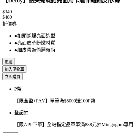
【Decoy】甜美蝴蝶結亮面馬卡龍伸縮細皮帶/綠
$349
$480
折價券
●扣頭蝴蝶亮面造型
●亮面皮革粉嫩材質
●細皮帶顯俏麗時尚
追蹤
加入購物車
立即購買
P幣
【限全盈+PAY】單筆滿$5000送100P幣
登記抽
【限APP下單】全站指定品單筆滿888元抽Mio gogor