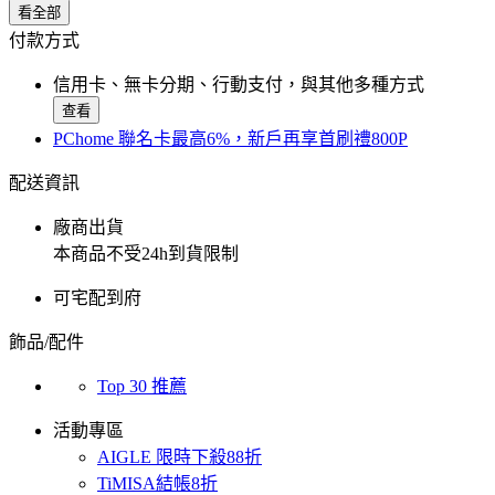
看全部
付款方式
信用卡、無卡分期、行動支付，與其他多種方式
查看
PChome 聯名卡最高6%，新戶再享首刷禮800P
配送資訊
廠商出貨
本商品不受24h到貨限制
可宅配到府
飾品/配件
Top 30 推薦
活動專區
AIGLE 限時下殺88折
TiMISA結帳8折