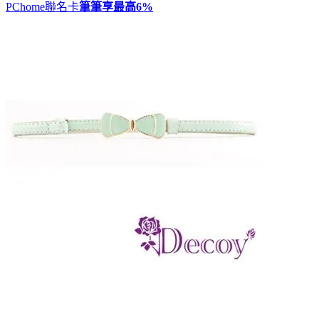
PChome聯名卡
筆筆享最高
6%