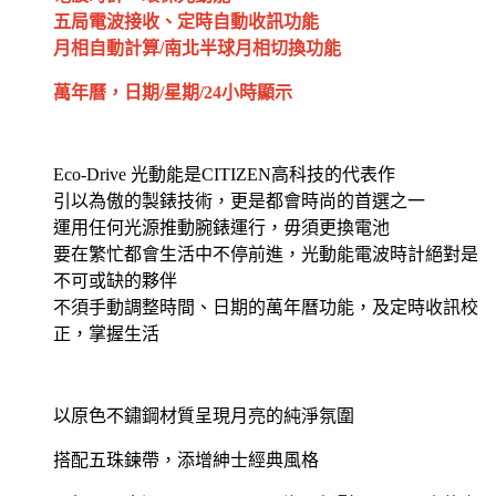
五局電波接收、定時自動收訊功能
月相自動計算/南北半球月相切換功能
萬年曆，日期/星期/24小時顯示
Eco-Drive 光動能是CITIZEN高科技的代表作
引以為傲的製錶技術，更是都會時尚的首選之一
運用任何光源推動腕錶運行，毋須更換電池
要在繁忙都會生活中不停前進，光動能電波時計絕對是
不可或缺的夥伴
不須手動調整時間、日期的萬年曆功能，及定時收訊校
正，掌握生活
以原色不鏽鋼材質呈現月亮的純淨氛圍
搭配五珠鍊帶，添增紳士經典風格