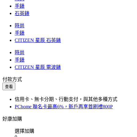
手錶
石英錶
時尚
手錶
CITIZEN 星辰 石英錶
時尚
手錶
CITIZEN 星辰 電波錶
付款方式
查看
信用卡、無卡分期、行動支付，與其他多種方式
PChome 聯名卡最高6%，新戶再享首刷禮800P
好康加購
選擇加購
0