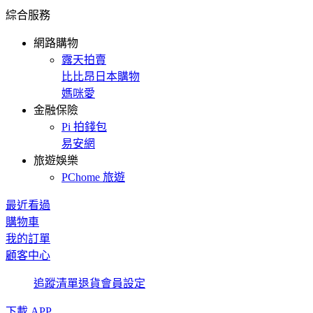
綜合服務
網路購物
露天拍賣
比比昂日本購物
媽咪愛
金融保險
Pi 拍錢包
易安網
旅遊娛樂
PChome 旅遊
最近看過
購物車
我的訂單
顧客中心
追蹤清單
退貨
會員設定
下載 APP