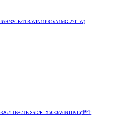
 165H/32GB/1TB/WIN11PRO/A1MG-271TW)
32G+32G/1TB+2TB SSD/RTX5080/WIN11P/16)特仕