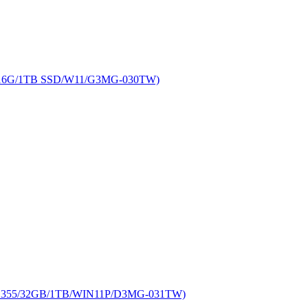
16G/1TB SSD/W11/G3MG-030TW)
7 355/32GB/1TB/WIN11P/D3MG-031TW)