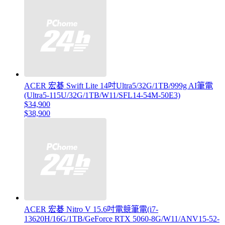
ACER 宏碁 Swift Lite 14吋Ultra5/32G/1TB/999g AI筆電
(Ultra5-115U/32G/1TB/W11/SFL14-54M-50E3)
$34,900
$38,900
ACER 宏碁 Nitro V 15.6吋電競筆電(i7-
13620H/16G/1TB/GeForce RTX 5060-8G/W11/ANV15-52-