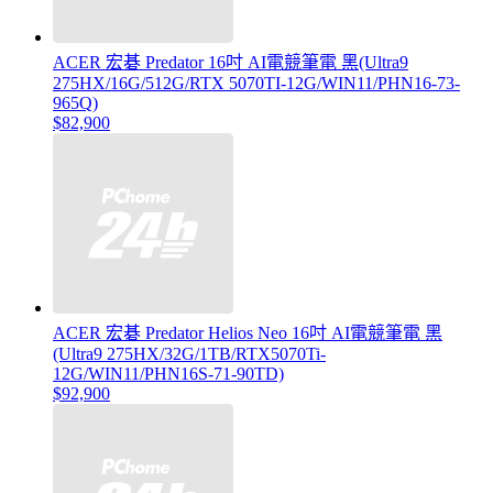
ACER 宏碁 Predator 16吋 AI電競筆電 黑(Ultra9
275HX/16G/512G/RTX 5070TI-12G/WIN11/PHN16-73-
965Q)
$82,900
ACER 宏碁 Predator Helios Neo 16吋 AI電競筆電 黑
(Ultra9 275HX/32G/1TB/RTX5070Ti-
12G/WIN11/PHN16S-71-90TD)
$92,900