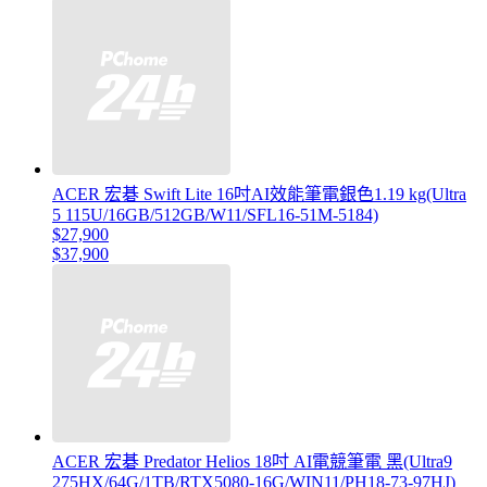
ACER 宏碁 Swift Lite 16吋AI效能筆電銀色1.19 kg(Ultra
5 115U/16GB/512GB/W11/SFL16-51M-5184)
$27,900
$37,900
ACER 宏碁 Predator Helios 18吋 AI電競筆電 黑(Ultra9
275HX/64G/1TB/RTX5080-16G/WIN11/PH18-73-97HJ)