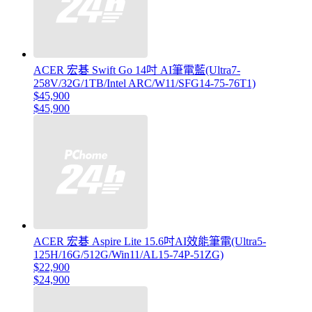
ACER 宏碁 Swift Go 14吋 AI筆電藍(Ultra7-
258V/32G/1TB/Intel ARC/W11/SFG14-75-76T1)
$45,900
$45,900
ACER 宏碁 Aspire Lite 15.6吋AI效能筆電(Ultra5-
125H/16G/512G/Win11/AL15-74P-51ZG)
$22,900
$24,900