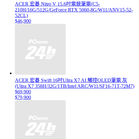
ACER 宏碁 Nitro V 15.6吋電競筆電(C5-
210H/16G/512G/GeForce RTX 5060-8G/W11/ANV15-52-
52CL)
$46,900
ACER 宏碁 Swift 16吋Ultra X7 AI 觸控OLED筆電 灰
(Ultra X7 358H/32G/1TB/Intel ARC/W11/SF16-71T-72M7)
$69,900
$79,900