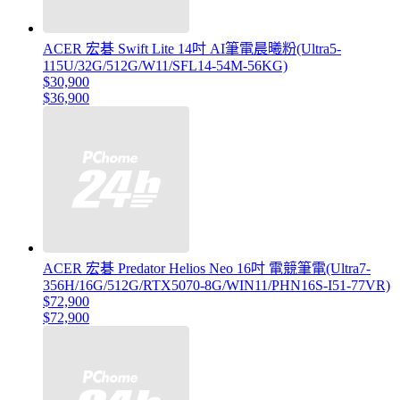
ACER 宏碁 Swift Lite 14吋 AI筆電晨曦粉(Ultra5-
115U/32G/512G/W11/SFL14-54M-56KG)
$30,900
$36,900
ACER 宏碁 Predator Helios Neo 16吋 電競筆電(Ultra7-
356H/16G/512G/RTX5070-8G/WIN11/PHN16S-I51-77VR)
$72,900
$72,900