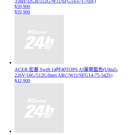
358H/32GB/512G/W11/SFG14-I71-70JF)
$59,900
$59,900
ACER 宏碁 Swift 14吋40TOPS AI筆電藍色(Ultra5-
226V/16G/512G/Intel ARC/W11/SFG14-75-542S)
$32,900