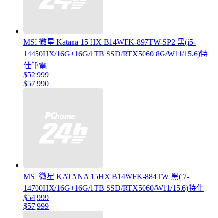
MSI 微星 Katana 15 HX B14WFK-897TW-SP2 黑(i5-
14450HX/16G+16G/1TB SSD/RTX5060 8G/W11/15.6)特
仕筆電
$52,999
$57,990
MSI 微星 KATANA 15HX B14WFK-884TW 黑(i7-
14700HX/16G+16G/1TB SSD/RTX5060/W11/15.6)特仕
$54,999
$57,999