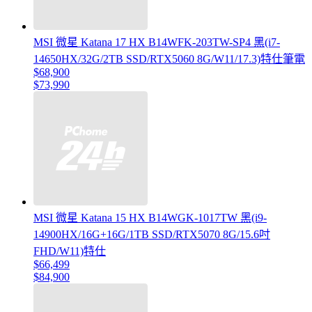
MSI 微星 Katana 17 HX B14WFK-203TW-SP4 黑(i7-
14650HX/32G/2TB SSD/RTX5060 8G/W11/17.3)特仕筆電
$68,900
$73,990
MSI 微星 Katana 15 HX B14WGK-1017TW 黑(i9-
14900HX/16G+16G/1TB SSD/RTX5070 8G/15.6吋
FHD/W11)特仕
$66,499
$84,900