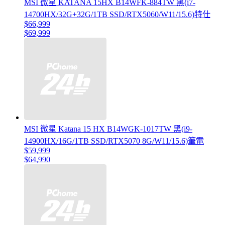
MSI 微星 KATANA 15HX B14WFK-884TW 黑(i7-
14700HX/32G+32G/1TB SSD/RTX5060/W11/15.6)特仕
$66,999
$69,999
MSI 微星 Katana 15 HX B14WGK-1017TW 黑(i9-
14900HX/16G/1TB SSD/RTX5070 8G/W11/15.6)筆電
$59,999
$64,990