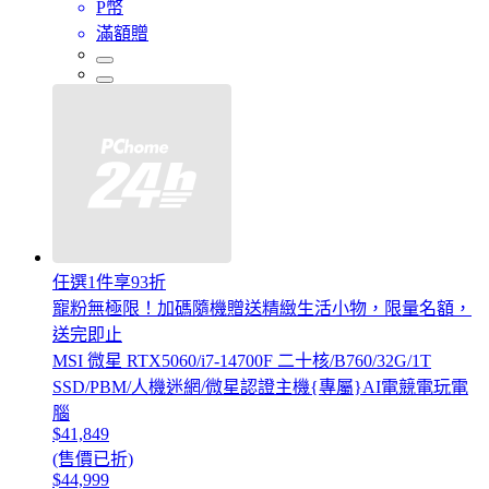
P幣
滿額贈
任選1件享93折
寵粉無極限！加碼隨機贈送精緻生活小物，限量名額，
送完即止
MSI 微星 RTX5060/i7-14700F 二十核/B760/32G/1T
SSD/PBM/人機迷網/微星認證主機{專屬}AI電競電玩電
腦
$41,849
(售價已折)
$44,999