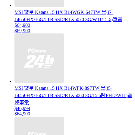
MSI 微星 Katana 15 HX B14WGK-647TW 黑(i7-
14650HX/16G/1TB SSD/RTX5070 8G/W11/15.6)筆電
$64,900
$69,900
MSI 微星 Katana 15 HX B14WFK-897TW 黑(i5-
14450HX/16G/1TB SSD/RTX5060 8G/15.6吋FHD/W11)電
競筆電
$46,999
$64,900