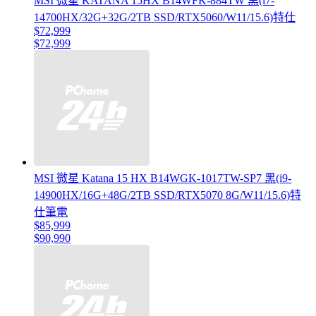
MSI 微星 KATANA 15HX B14WFK-884TW 黑(i7-
14700HX/32G+32G/2TB SSD/RTX5060/W11/15.6)特仕
$72,999
$72,999
MSI 微星 Katana 15 HX B14WGK-1017TW-SP7 黑(i9-
14900HX/16G+48G/2TB SSD/RTX5070 8G/W11/15.6)特
仕筆電
$85,999
$90,990