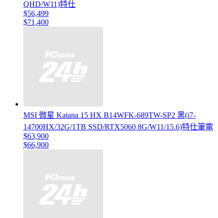
QHD/W11)特仕
$56,499
$71,400
MSI 微星 Katana 15 HX B14WFK-689TW-SP2 黑(i7-
14700HX/32G/1TB SSD/RTX5060 8G/W11/15.6)特仕筆電
$63,900
$66,900