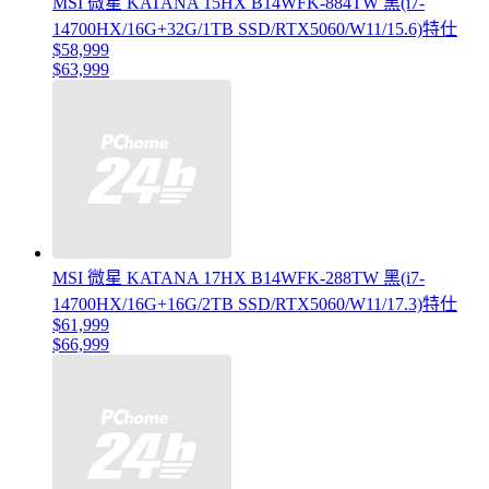
MSI 微星 KATANA 15HX B14WFK-884TW 黑(i7-
14700HX/16G+32G/1TB SSD/RTX5060/W11/15.6)特仕
$58,999
$63,999
MSI 微星 KATANA 17HX B14WFK-288TW 黑(i7-
14700HX/16G+16G/2TB SSD/RTX5060/W11/17.3)特仕
$61,999
$66,999