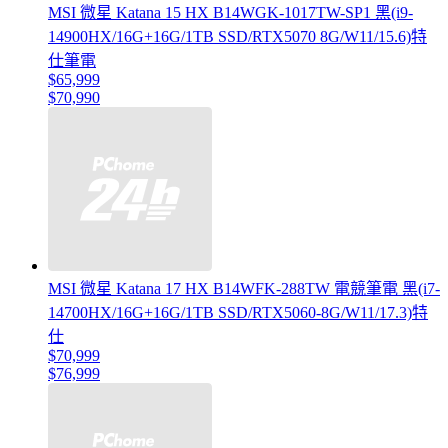
MSI 微星 Katana 15 HX B14WGK-1017TW-SP1 黑(i9-
14900HX/16G+16G/1TB SSD/RTX5070 8G/W11/15.6)特
仕筆電
$65,999
$70,990
MSI 微星 Katana 17 HX B14WFK-288TW 電競筆電 黑(i7-
14700HX/16G+16G/1TB SSD/RTX5060-8G/W11/17.3)特
仕
$70,999
$76,999