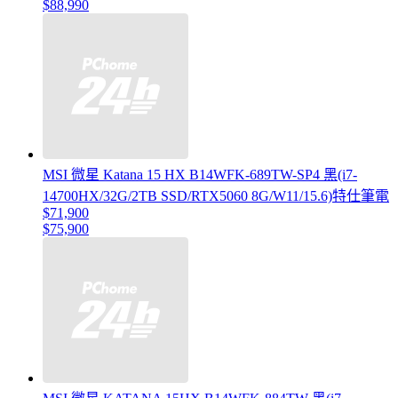
$88,990
MSI 微星 Katana 15 HX B14WFK-689TW-SP4 黑(i7-
14700HX/32G/2TB SSD/RTX5060 8G/W11/15.6)特仕筆電
$71,900
$75,900