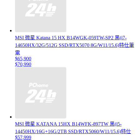
MSI 微星 Katana 15 HX B14WGK-059TW-SP2 黑(i7-
14650HX/32G/512G SSD/RTX5070 8G/W11/15.6)特仕筆
電
$65,900
$70,990
MSI 微星 KATANA 15HX B14WFK-897TW 黑(i5-
14450HX/16G+16G/2TB SSD/RTX5060/W11/15.6)特仕
$57,999