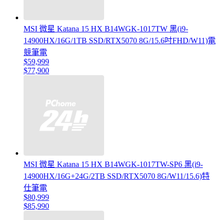
MSI 微星 Katana 15 HX B14WGK-1017TW 黑(i9-
14900HX/16G/1TB SSD/RTX5070 8G/15.6吋FHD/W11)電
競筆電
$59,999
$77,900
MSI 微星 Katana 15 HX B14WGK-1017TW-SP6 黑(i9-
14900HX/16G+24G/2TB SSD/RTX5070 8G/W11/15.6)特
仕筆電
$80,999
$85,990