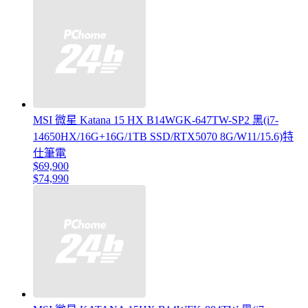
MSI 微星 Katana 15 HX B14WGK-647TW-SP2 黑(i7-
14650HX/16G+16G/1TB SSD/RTX5070 8G/W11/15.6)特
仕筆電
$69,900
$74,990