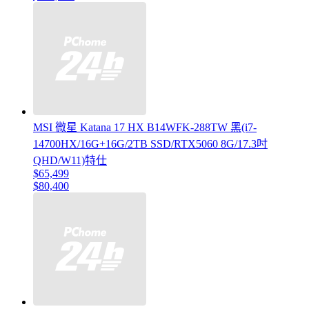
MSI 微星 Katana 17 HX B14WFK-288TW 黑(i7-
14700HX/16G+16G/2TB SSD/RTX5060 8G/17.3吋
QHD/W11)特仕
$65,499
$80,400