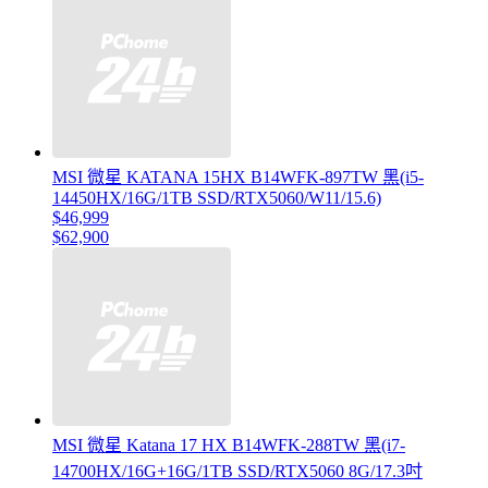
MSI 微星 KATANA 15HX B14WFK-897TW 黑(i5-
14450HX/16G/1TB SSD/RTX5060/W11/15.6)
$46,999
$62,900
MSI 微星 Katana 17 HX B14WFK-288TW 黑(i7-
14700HX/16G+16G/1TB SSD/RTX5060 8G/17.3吋