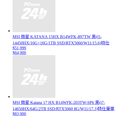
MSI 微星 KATANA 15HX B14WFK-897TW 黑(i5-
14450HX/16G+16G/1TB SSD/RTX5060/W11/15.6)特仕
$51,999
$64,900
MSI 微星 Katana 17 HX B14WFK-203TW-SP6 黑(i7-
14650HX/64G/2TB SSD/RTX5060 8G/W11/17.3)特仕筆電
$83,900