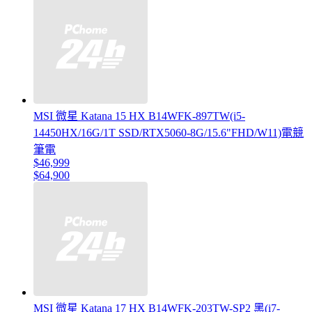
MSI 微星 Katana 15 HX B14WFK-897TW(i5-
14450HX/16G/1T SSD/RTX5060-8G/15.6"FHD/W11)電競
筆電
$46,999
$64,900
MSI 微星 Katana 17 HX B14WFK-203TW-SP2 黑(i7-