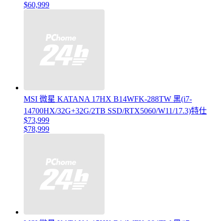
$60,999
MSI 微星 KATANA 17HX B14WFK-288TW 黑(i7-
14700HX/32G+32G/2TB SSD/RTX5060/W11/17.3)特仕
$73,999
$78,999