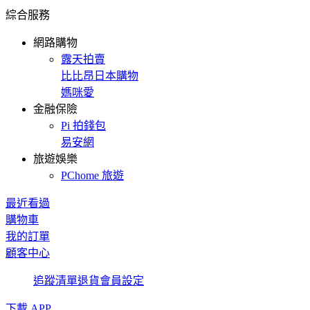
綜合服務
網路購物
露天拍賣
比比昂日本購物
媽咪愛
金融保險
Pi 拍錢包
易安網
旅遊娛樂
PChome 旅遊
最近看過
購物車
我的訂單
顧客中心
追蹤清單
退貨
會員設定
下載 APP