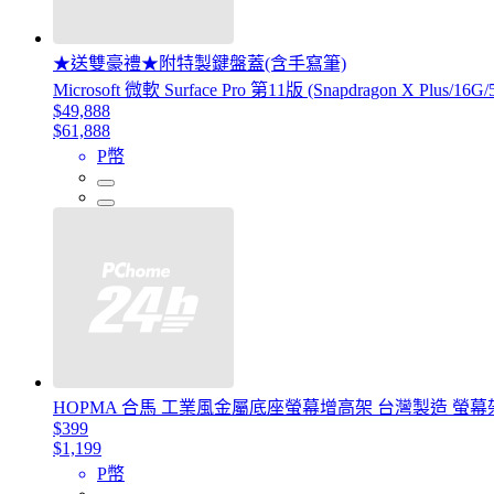
★送雙豪禮★附特製鍵盤蓋(含手寫筆)
Microsoft 微軟 Surface Pro 第11版 (Snapdragon X Plu
$49,888
$61,888
P幣
HOPMA 合馬 工業風金屬底座螢幕增高架 台灣製造 螢幕
$399
$1,199
P幣