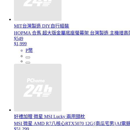
MIT台灣製造 DIY自行組裝
HOPMA 合馬 超大版金屬底座螢幕架 台灣製造 主機增高
$549
$1,999
P幣
好禮加贈 微星 MSI Lucky 兩用頸枕
MSI 微星 AMD R7八核心RTX5070 12G{南瓜宅男}AI電競主機(R
$51,299