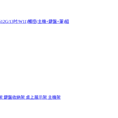
s/16G/512G/13吋/W11)觸控(主機+鍵盤+筆)組
架 鍵盤收納架 桌上展示架 主機架