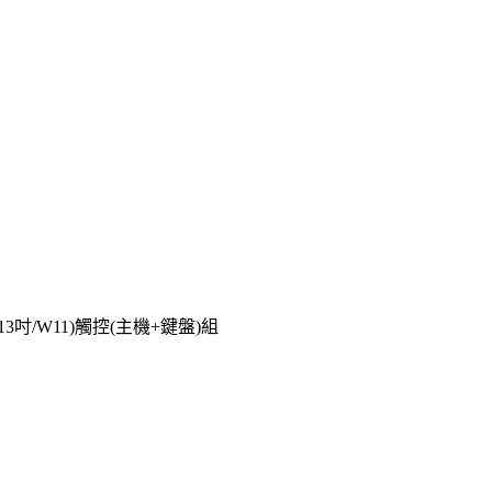
/512G/13吋/W11)觸控(主機+鍵盤)組