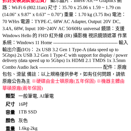
拆封安裝測試後出貨）
顯示晶片：Intel® Arc™ Graphics 網
路：Wi-Fi 6 (802.11ax) 尺寸：35.70 x 25.06 x 1.59 ~ 1.79 cm
(14.06" x 9.87" x 0.63" ~ 0.70") 重量：1.70 kg (3.75 lbs) 電池：
70 WHrs 電源：TYPE-C, 68W AC Adapter, Output: 20V DC,
3.4A, 68W, Input: 100~240V AC 50/60Hz universal 鏡頭：支援
Windows Hello 的 FHD 紅外線 (IR) 攝影機 視訊鏡頭遮罩 作業
系統：Windows 11 Home -------------------------------------------- 輸入
輸出介面(I/O)： 2x USB 3.2 Gen 1 Type-A (data speed up to
5Gbps) 2x USB 3.2 Gen 1 Type-C with support for display / power
delivery (data speed up to 5Gbps) 1x HDMI 2.1 TMDS 1x 3.5mm
Combo Audio Jack ------------------------------------------- 配件：原廠
包包、滑鼠 備註：以上規格僅供參考，如有任何問題，請依
原廠公告為主
※硬碟由金士頓原廠(五年保固) ※機器主體由
華碩原廠(兩年保固)
類型
一般筆電, AI筆電
尺寸
16吋
1TB SSD
容量
顏色
灰色
1.6kg-2kg
重量