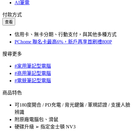
AI筆電
付款方式
查看
信用卡、無卡分期、行動支付，與其他多種方式
PChome 聯名卡最高6%，新戶再享首刷禮800P
搜尋更多
#家用筆記型電腦
#商用筆記型電腦
#電競筆記型電腦
商品特色
可180度開合 / PD充電 / 背光鍵盤 / 軍規認證 / 支援人臉
辨識
附原廠電腦包、滑鼠
硬碟升級 ➢ 指定金士頓 NV3