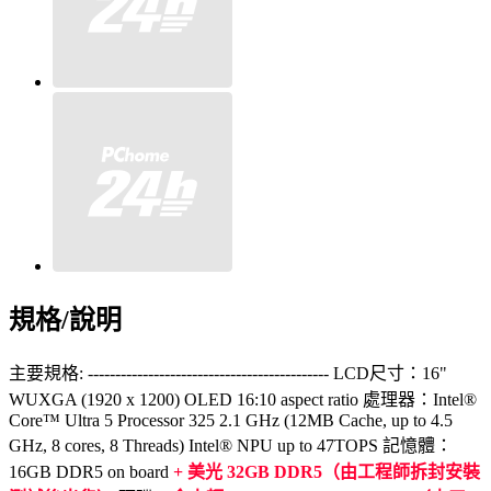
規格/說明
主要規格: -------------------------------------------- LCD尺寸：16"
WUXGA (1920 x 1200) OLED 16:10 aspect ratio 處理器：Intel®
Core™ Ultra 5 Processor 325 2.1 GHz (12MB Cache, up to 4.5
GHz, 8 cores, 8 Threads) Intel® NPU up to 47TOPS 記憶體：
16GB DDR5 on board
+ 美光 32GB DDR5（由工程師拆封安裝