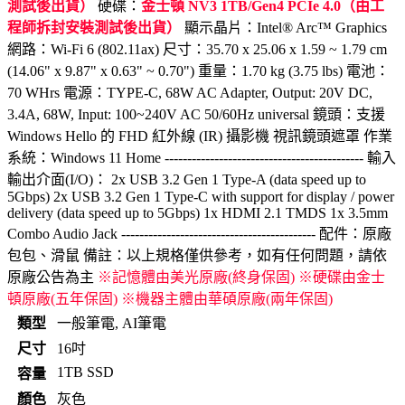
測試後出貨）
硬碟：
金士頓 NV3 1TB/Gen4 PCIe 4.0（由工
程師拆封安裝測試後出貨）
顯示晶片：Intel® Arc™ Graphics
網路：Wi-Fi 6 (802.11ax) 尺寸：35.70 x 25.06 x 1.59 ~ 1.79 cm
(14.06" x 9.87" x 0.63" ~ 0.70") 重量：1.70 kg (3.75 lbs) 電池：
70 WHrs 電源：TYPE-C, 68W AC Adapter, Output: 20V DC,
3.4A, 68W, Input: 100~240V AC 50/60Hz universal 鏡頭：支援
Windows Hello 的 FHD 紅外線 (IR) 攝影機 視訊鏡頭遮罩 作業
系統：Windows 11 Home -------------------------------------------- 輸入
輸出介面(I/O)： 2x USB 3.2 Gen 1 Type-A (data speed up to
5Gbps) 2x USB 3.2 Gen 1 Type-C with support for display / power
delivery (data speed up to 5Gbps) 1x HDMI 2.1 TMDS 1x 3.5mm
Combo Audio Jack ------------------------------------------- 配件：原廠
包包、滑鼠 備註：以上規格僅供參考，如有任何問題，請依
原廠公告為主
※記憶體由美光原廠(終身保固) ※硬碟由金士
頓原廠(五年保固) ※機器主體由華碩原廠(兩年保固)
類型
一般筆電, AI筆電
尺寸
16吋
1TB SSD
容量
顏色
灰色