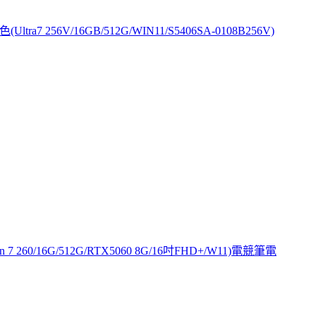
tra7 256V/16GB/512G/WIN11/S5406SA-0108B256V)
en 7 260/16G/512G/RTX5060 8G/16吋FHD+/W11)電競筆電