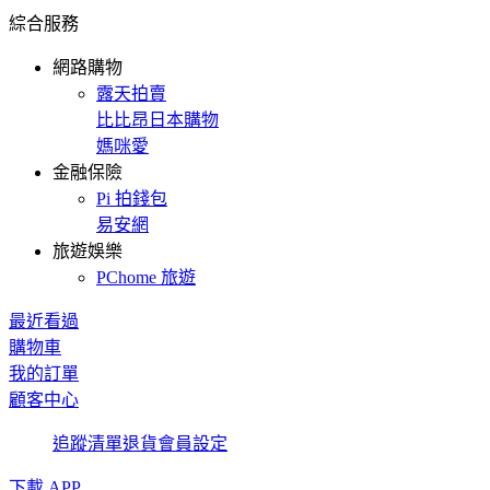
綜合服務
網路購物
露天拍賣
比比昂日本購物
媽咪愛
金融保險
Pi 拍錢包
易安網
旅遊娛樂
PChome 旅遊
最近看過
購物車
我的訂單
顧客中心
追蹤清單
退貨
會員設定
下載 APP