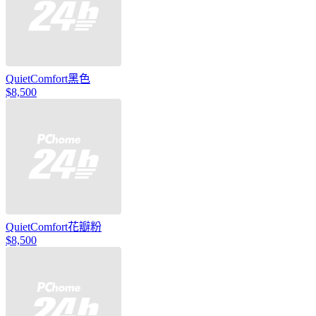
QuietComfort黑色
$8,500
QuietComfort花瓣粉
$8,500