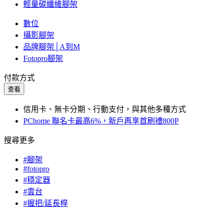
輕量碳纖維腳架
數位
攝影腳架
品牌腳架│A到M
Fotopro腳架
付款方式
查看
信用卡、無卡分期、行動支付，與其他多種方式
PChome 聯名卡最高6%，新戶再享首刷禮800P
搜尋更多
#腳架
#fotopro
#穩定器
#雲台
#握把/延長桿