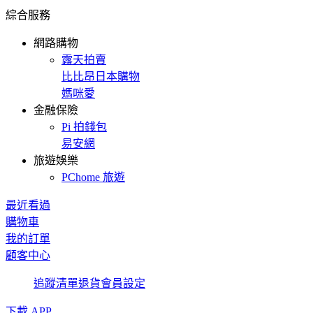
綜合服務
網路購物
露天拍賣
比比昂日本購物
媽咪愛
金融保險
Pi 拍錢包
易安網
旅遊娛樂
PChome 旅遊
最近看過
購物車
我的訂單
顧客中心
追蹤清單
退貨
會員設定
下載 APP