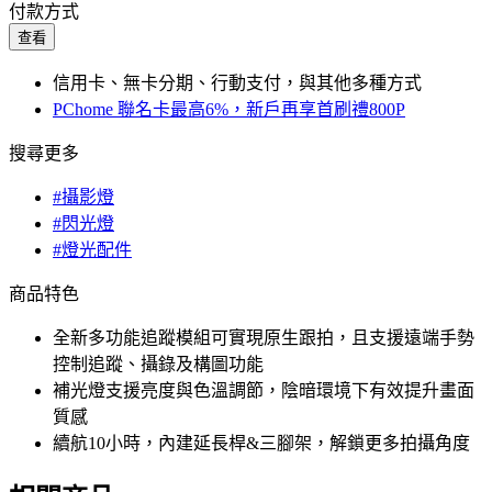
付款方式
查看
信用卡、無卡分期、行動支付，與其他多種方式
PChome 聯名卡最高6%，新戶再享首刷禮800P
搜尋更多
#攝影燈
#閃光燈
#燈光配件
商品特色
全新多功能追蹤模組可實現原生跟拍，且支援遠端手勢
控制追蹤、攝錄及構圖功能
補光燈支援亮度與色溫調節，陰暗環境下有效提升畫面
質感
續航10小時，內建延長桿&三腳架，解鎖更多拍攝角度