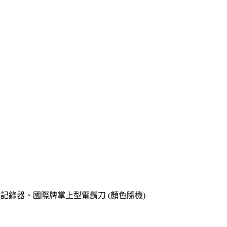
o專用記錄器、國際牌掌上型電鬍刀 (顏色隨機)