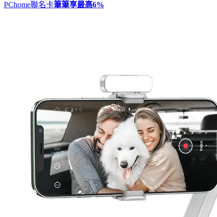
PChome聯名卡
筆筆享最高
6%