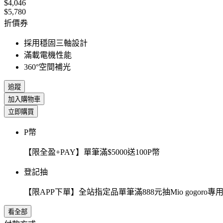
$4,046
$5,780
折價券
採用穩固三軸設計
滿載電機性能
360°空間補光
追蹤
加入購物車
立即購買
P幣
【限全盈+PAY】單筆滿$5000送100P幣
登記抽
【限APP下單】全站指定品單筆滿888元抽Mio gogor
看全部