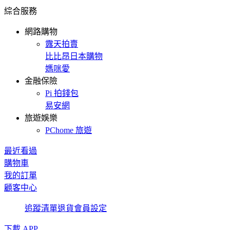
綜合服務
網路購物
露天拍賣
比比昂日本購物
媽咪愛
金融保險
Pi 拍錢包
易安網
旅遊娛樂
PChome 旅遊
最近看過
購物車
我的訂單
顧客中心
追蹤清單
退貨
會員設定
下載 APP