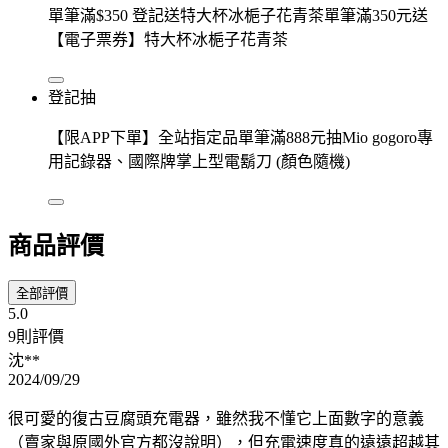
單筆滿$350 登記送特大杯冰梔子花青茶單筆滿350元送
【電子票券】特大杯冰梔子花青茶
登記抽
【限APP下單】全站指定品單筆滿888元抽Mio gogoro專
用記錄器、國際牌掌上型電鬍刀 (顏色隨機)
商品評價
全部評價
5.0
9則評價
沈**
2024/09/29
很可愛的復古豆腐頭充電器，雖然我不懂它上面數字的意義
（賣家與原國外官方都沒說明），但充電速度真的遠遠超越其