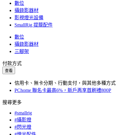
數位
攝錄影器材
影視燈光設備
SmallRig 提籠配件
數位
攝錄影器材
三腳架
付款方式
查看
信用卡、無卡分期、行動支付，與其他多種方式
PChome 聯名卡最高6%，新戶再享首刷禮800P
搜尋更多
#smallrig
#攝影燈
#閃光燈
#燈光配件