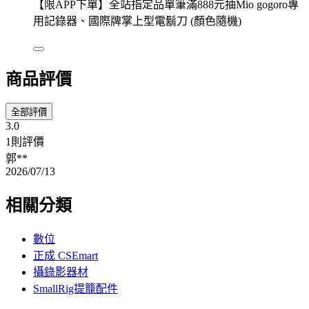
【限APP下單】全站指定品單筆滿888元抽Mio gogoro專
用記錄器、國際牌掌上型電鬍刀 (顏色隨機)
商品評價
全部評價
3.0
1則評價
郭**
2026/07/13
相關分類
數位
正成 CSEmart
攝錄影器材
SmallRig提籠配件