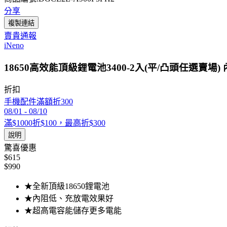
分享
複製連結
賣貴通報
iNeno
18650高效能頂級鋰電池3400-2入(平/凸頭任選賣場
折扣
手機配件滿額折300
08/01
-
08/10
滿$1000折$100，最高折$300
說明
驚喜優惠
$615
$990
★全新頂級18650鋰電池
★內阻低、充放電效果好
★超高電容能儲存更多電能