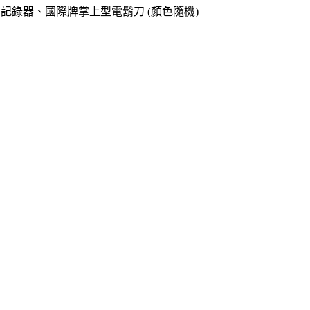
o專用記錄器、國際牌掌上型電鬍刀 (顏色隨機)