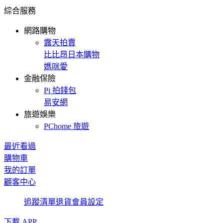
綜合服務
網路購物
露天拍賣
比比昂日本購物
媽咪愛
金融保險
Pi 拍錢包
易安網
旅遊娛樂
PChome 旅遊
最近看過
購物車
我的訂單
顧客中心
追蹤清單
退貨
會員設定
下載 APP