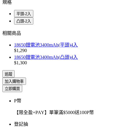
規格
平頭-2入
凸頭-2入
相關商品
18650鋰電池3400mAh(平頭)4入
$1,290
18650鋰電池3400mAh(凸頭)4入
$1,300
追蹤
加入購物車
立即購買
P幣
【限全盈+PAY】單筆滿$5000送100P幣
登記抽