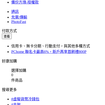
備份方塊-授權款
通訊
充電/傳輸
PhotoFast
付款方式
查看
信用卡、無卡分期、行動支付，與其他多種方式
PChome 聯名卡最高6%，新戶再享首刷禮800P
好康加購
選擇加購
0
件商品
搜尋更多
#虛擬貨幣冷錢包
#支架