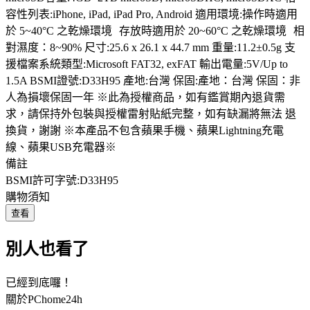
容性列表:iPhone, iPad, iPad Pro, Android 適用環境:操作時適用
於 5~40°C 之乾燥環境 存放時適用於 20~60°C 之乾燥環境 相
對濕度：8~90% 尺寸:25.6 x 26.1 x 44.7 mm 重量:11.2±0.5g 支
援檔案系統類型:Microsoft FAT32, exFAT 輸出電量:5V/Up to
1.5A BSMI證號:D33H95 產地:台灣 保固:產地：台灣 保固：非
人為損壞保固一年 ※此為授權商品，如有鑑賞期內退貨需
求，請保持外包裝與授權雷射貼紙完整，如有缺漏將無法 退
換貨，謝謝 ※本產品不包含蘋果手機、蘋果Lightning充電
線、蘋果USB充電器※
備註
BSMI許可字號:D33H95
購物須知
查看
別人也看了
已經到底囉！
關於PChome24h