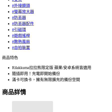
#外接鏡頭
#螢幕放大器
#防丟器
#防丟器配件
#引磁環
#遊戲搖桿
#散熱風扇
#自拍裝置
商品特色
Rilakkuma拉拉熊限定版 蘋果/安卓系統皆適用
隨插即用！充電即開始備份
滿卡可換卡，擁有無限擴充的備份空間
商品詳情