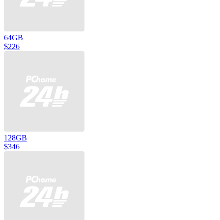
64GB
$226
128GB
$346