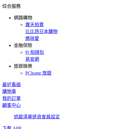
綜合服務
網路購物
露天拍賣
比比昂日本購物
媽咪愛
金融保險
Pi 拍錢包
易安網
旅遊娛樂
PChome 旅遊
最近看過
購物車
我的訂單
顧客中心
追蹤清單
退貨
會員設定
下載 APP