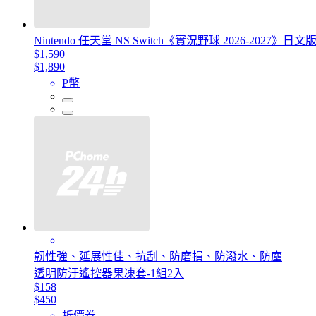
Nintendo 任天堂 NS Switch《實況野球 2026-2027》
$1,590
$1,890
P幣
韌性強、延展性佳、抗刮、防磨損、防潑水、防塵
透明防汙遙控器果凍套-1組2入
$158
$450
折價券