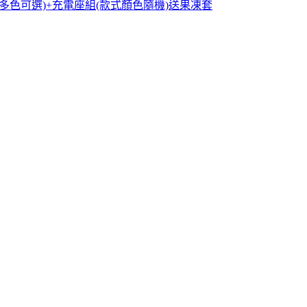
制器(手把多色可選)+充電座組(款式顏色隨機)送果凍套