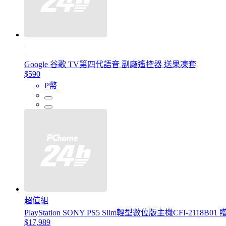
Google 谷歌 TV第四代語音 副廠遙控器 送果凍套
$590
P幣
超值組
PlayStation SONY PS5 Slim輕型數位版主機CFI-2118B
$17,989