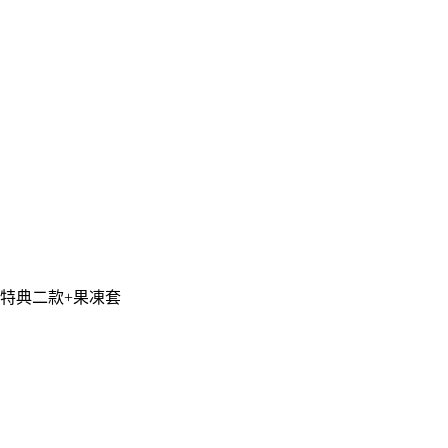
廠隨機特典二款+果凍套