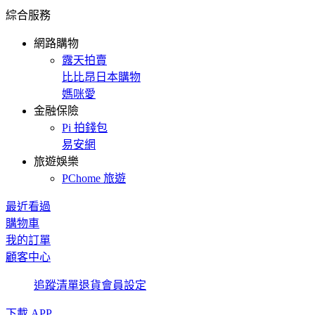
綜合服務
網路購物
露天拍賣
比比昂日本購物
媽咪愛
金融保險
Pi 拍錢包
易安網
旅遊娛樂
PChome 旅遊
最近看過
購物車
我的訂單
顧客中心
追蹤清單
退貨
會員設定
下載 APP