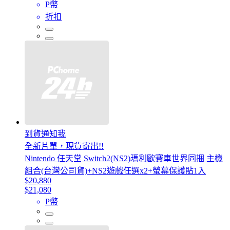
P幣
折扣
到貨通知我
全新片單，現貨寄出!!
Nintendo 任天堂 Switch2(NS2)瑪利歐賽車世界同捆 主機
組合(台灣公司貨)+NS2遊戲任選x2+螢幕保護貼1入
$20,880
$21,080
P幣