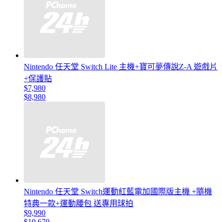
Nintendo 任天堂 Switch Lite 主機+寶可夢傳說Z-A 遊戲片
+保護貼
$7,980
$8,980
Nintendo 任天堂 Switch運動紅藍電加國際版主機 +隨機
特典一款+運動腰包 送專用球拍
$9,990
$10,670