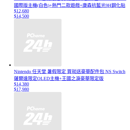
國際版主機(白色)+熱門二款遊戲+康森抗藍光9H鋼化貼
$12,680
$14,500
Nintendo 任天堂 暑假限定 買就送豪華配件包 NS Switch
薩爾達限定OLED主機+王國之淚豪華限定版
$14,380
$17,980