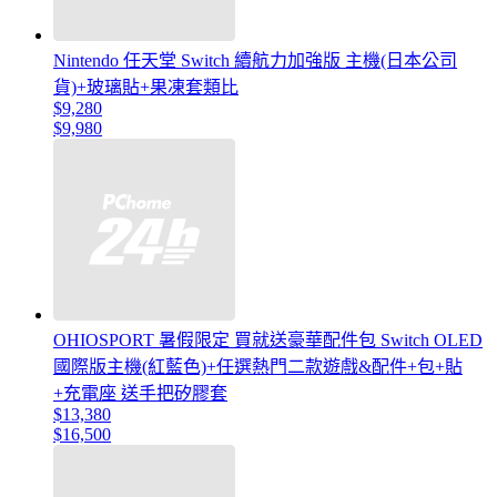
Nintendo 任天堂 Switch 續航力加強版 主機(日本公司
貨)+玻璃貼+果凍套類比
$9,280
$9,980
OHIOSPORT 暑假限定 買就送豪華配件包 Switch OLED
國際版主機(紅藍色)+任選熱門二款遊戲&配件+包+貼
+充電座 送手把矽膠套
$13,380
$16,500