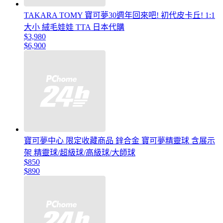
TAKARA TOMY 寶可夢30週年回來吧! 初代皮卡丘! 1:1
大小 絨毛娃娃 TTA 日本代購
$3,980
$6,900
寶可夢中心 限定收藏商品 鋅合金 寶可夢精靈球 含展示
架 精靈球/超級球/高級球/大師球
$850
$890