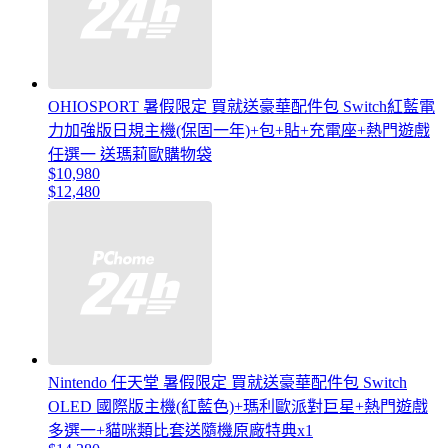
OHIOSPORT 暑假限定 買就送豪華配件包 Switch紅藍電
力加強版日規主機(保固一年)+包+貼+充電座+熱門遊戲
任選一 送瑪莉歐購物袋
$10,980
$12,480
Nintendo 任天堂 暑假限定 買就送豪華配件包 Switch
OLED 國際版主機(紅藍色)+瑪利歐派對巨星+熱門遊戲
多選一+貓咪類比套送隨機原廠特典x1