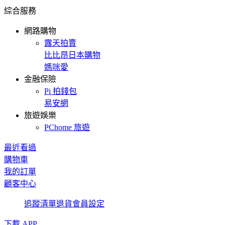
綜合服務
網路購物
露天拍賣
比比昂日本購物
媽咪愛
金融保險
Pi 拍錢包
易安網
旅遊娛樂
PChome 旅遊
最近看過
購物車
我的訂單
顧客中心
追蹤清單
退貨
會員設定
下載 APP