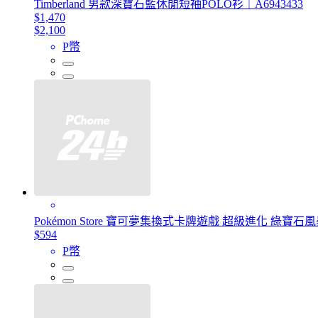
Timberland 男款深寶石藍休閒短袖POLO衫｜A6943433
$1,470
$2,100
P幣
Pokémon Store 寶可夢集換式卡牌遊戲 超級進化 綠寶石風暴
$594
P幣