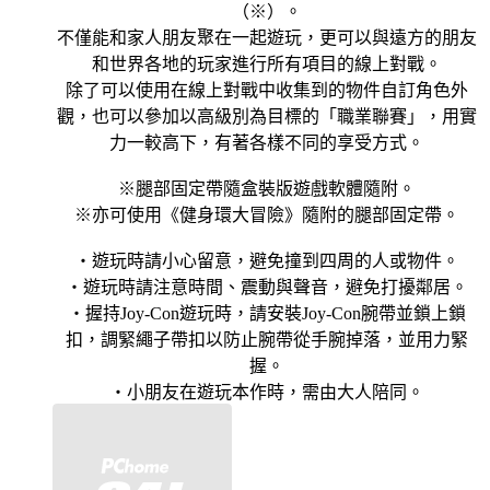
（※）。
不僅能和家人朋友聚在一起遊玩，更可以與遠方的朋友
和世界各地的玩家進行所有項目的線上對戰。
除了可以使用在線上對戰中收集到的物件自訂角色外
觀，也可以參加以高級別為目標的「職業聯賽」，用實
力一較高下，有著各樣不同的享受方式。
※腿部固定帶隨盒裝版遊戲軟體隨附。
※亦可使用《健身環大冒險》隨附的腿部固定帶。
・遊玩時請小心留意，避免撞到四周的人或物件。
・遊玩時請注意時間、震動與聲音，避免打擾鄰居。
・握持Joy-Con遊玩時，請安裝Joy-Con腕帶並鎖上鎖
扣，調緊繩子帶扣以防止腕帶從手腕掉落，並用力緊
握。
・小朋友在遊玩本作時，需由大人陪同。