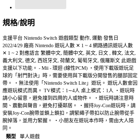
規格/說明
支援平台 Nintendo Switch 遊戲類型 動作, 運動 發售日
2022/4/29 廠商 Nintendo 遊玩人數 ✕ 1 ~ 4 網路通訊遊玩人數
✕ 1 ~ 2 對應語言 繁體中文, 簡體中文, 英文, 日文 , 韓文, 法文,
義大利文, 德文, 西班牙文, 荷蘭文, 葡萄牙文, 俄羅斯文 此遊戲
支援以下功能。 - Mii - 環迴 (線性PCM) ・使用下載版遊玩足
球的「射門對決」時，需要使用與下載版分開發售的腿部固定
帶。 ・無法使用「Nintendo Switch Lite」遊玩。 遊玩人數會因
應遊玩模式而異。 TV模式：1∼4人 桌上模式：1人 ・遊玩時
請小心留意，避免撞到四周的人或物件。 ・遊玩時請注意時
間、震動與聲音，避免打擾鄰居。 ・握持Joy-Con遊玩時，請
安裝Joy-Con腕帶並鎖上鎖扣，調緊繩子帶扣以防止腕帶從手
腕掉落，並用力緊握。 ・小朋友在遊玩本作時，需由大人陪
同。
類型
單人遊戲