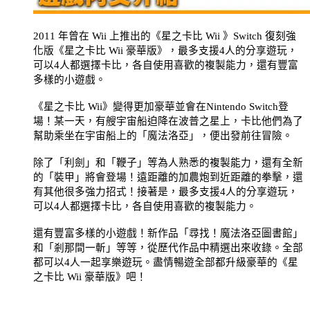
2011
年曾在
Wii
上推出的《星之卡比
Wii
》
Switch
復刻強
化版《星之卡比
Wii
豪華版》，最多支援
4
人的分享遊玩，
可以
4
人都選擇卡比，各自使用喜歡的複製能力，還有豐富
多樣的小遊戲。
《星之卡比
Wii
》變得更加豪華並會在
Nintendo Switch
登
場！某一天，有艘宇宙船迫降在波普之星上，卡比他們為了
幫助乘坐在宇宙船上的「魔法洛亞」，便出發前往冒險。
除了「利劍」和「鞭子」等為人熟悉的複製能力，還有全新
的「裝甲」將會登場！遠距離的加農炮到近距離的拳擊，還
有其他很多強力招式！接著是，最多支援
4
人的分享遊玩，
可以
4
人都選擇卡比，各自使用喜歡的複製能力。
還有豐富多樣的小遊戲！新作品「尋找！魔法洛亞圖書館」
和「剎那間一斬」等等，從歷代作品中精選出來收錄。全部
都可以
4
人一起享樂遊玩。盡情暢遊全部都升級豪華的《星
之卡比
Wii
豪華版》吧！