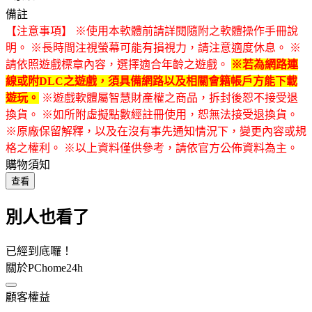
備註
【注意事項】 ※使用本軟體前請詳閱隨附之軟體操作手冊說
明。 ※長時間注視螢幕可能有損視力，請注意適度休息。 ※
請依照遊戲標章內容，選擇適合年齡之遊戲。
※若為網路連
線或附DLC之遊戲，須具備網路以及相關會籍帳戶方能下載
遊玩。
※遊戲軟體屬智慧財產權之商品，拆封後恕不接受退
換貨。 ※如所附虛擬點數經註冊使用，恕無法接受退換貨。
※原廠保留解釋，以及在沒有事先通知情況下，變更內容或規
格之權利。 ※以上資料僅供參考，請依官方公佈資料為主。
購物須知
查看
別人也看了
已經到底囉！
關於PChome24h
顧客權益