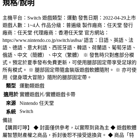
規格/說明
主機平台：Switch 遊戲類型：運動 發售日期：2022-04-29上市
遊戲人數：1~4人 作品分級：普遍級 製作廠商：任天堂 發行
廠商：任天堂 代理廠商：香港任天堂 官方網站：
https://www.nintendo.co.jp/switch/as8sa/ 語言：日語、英語、法
語、德語、意大利語、西班牙語、韓語、荷蘭語、葡萄牙語、
俄語、中文（簡體）、中文（繁體） ※ 發售時只對應部分模
式。預定於夏季發布免費更新，可使用腿部固定帶享受足球的
所有模式。 ※ 腿部固定帶隨盒裝版遊戲軟體隨附。 ※ 亦可使
用《健身環大冒險》隨附的腿部固定帶。
類型
運動類遊戲
適用於
實體遊戲片/實體遊戲卡帶
來源
Nintendo 任天堂
Switch
系統
備註
【購買叮嚀】 ◆ 封面僅供參考，以實際到貨為主 ◆ 遊戲軟體
屬智慧財產權之商品，拆封後恕不接受退換貨。 ◆ 商品「特