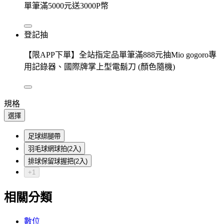
單筆滿5000元送3000P幣
登記抽
【限APP下單】全站指定品單筆滿888元抽Mio gogoro專
用記錄器、國際牌掌上型電鬍刀 (顏色隨機)
規格
選擇
足球綁腿帶
羽毛球網球拍(2入)
排球保留球握把(2入)
+1
相關分類
數位