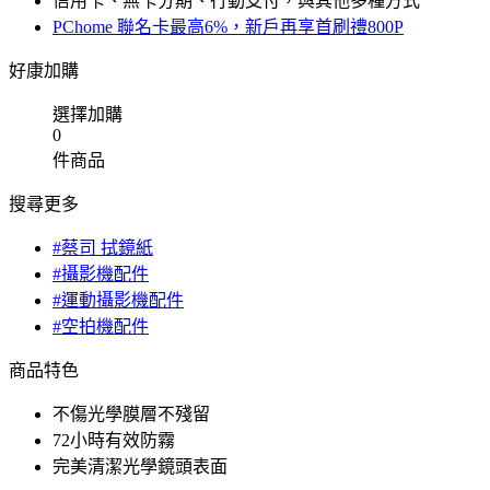
信用卡、無卡分期、行動支付，與其他多種方式
PChome 聯名卡最高6%，新戶再享首刷禮800P
好康加購
選擇加購
0
件商品
搜尋更多
#蔡司 拭鏡紙
#攝影機配件
#運動攝影機配件
#空拍機配件
商品特色
不傷光學膜層不殘留
72小時有效防霧
完美清潔光學鏡頭表面