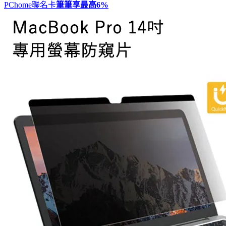
PChome聯名卡
筆筆享最高
6%