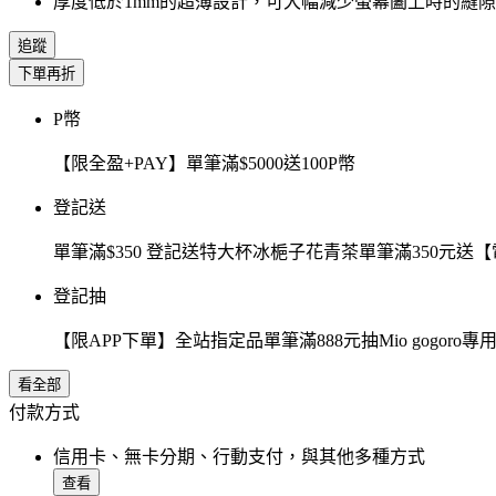
厚度低於1mm的超薄設計，可大幅減少螢幕闔上時的縫隙
追蹤
下單再折
P幣
【限全盈+PAY】單筆滿$5000送100P幣
登記送
單筆滿$350 登記送特大杯冰梔子花青茶單筆滿350元
登記抽
【限APP下單】全站指定品單筆滿888元抽Mio gogor
看全部
付款方式
信用卡、無卡分期、行動支付，與其他多種方式
查看