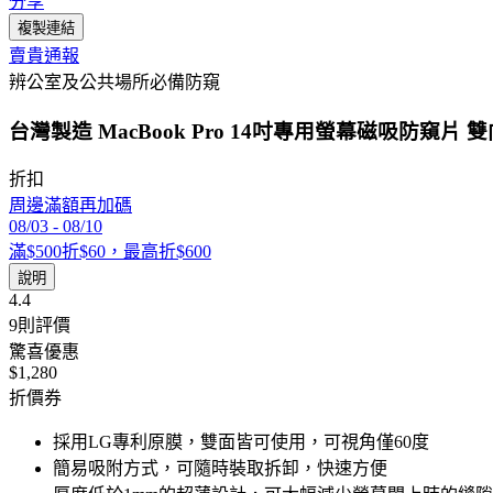
分享
複製連結
賣貴通報
辨公室及公共場所必備防窺
台灣製造 MacBook Pro 14吋專用螢幕磁吸防
折扣
周邊滿額再加碼
08/03
-
08/10
滿$500折$60，最高折$600
說明
4.4
9
則評價
驚喜優惠
$1,280
折價券
採用LG專利原膜，雙面皆可使用，可視角僅60度
簡易吸附方式，可隨時裝取拆卸，快速方便