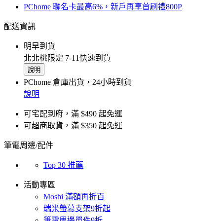
PChome 聯名卡最高6%，新戶再享首刷禮800P
配送資訊
明早到貨
北北桃限定 7-11快速到貨
說明
PChome 倉庫出貨，24小時到貨
說明
可宅配到府，滿 $490 起免運
可超商取貨，滿 $350 起免運
筆電周邊/配件
Top 30 推薦
活動專區
Moshi 滿額再折百
瑞米螢幕支架9折起
筆電周邊單件9折