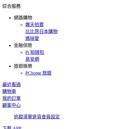
綜合服務
網路購物
露天拍賣
比比昂日本購物
媽咪愛
金融保險
Pi 拍錢包
易安網
旅遊娛樂
PChome 旅遊
最近看過
購物車
我的訂單
顧客中心
追蹤清單
退貨
會員設定
下載 APP