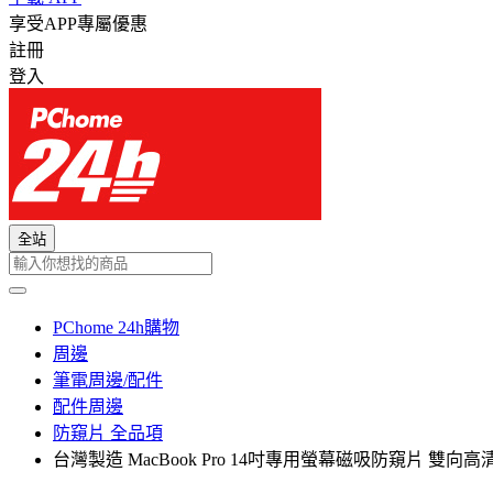
享受APP專屬優惠
註冊
登入
全站
PChome 24h購物
周邊
筆電周邊/配件
配件周邊
防窺片 全品項
台灣製造 MacBook Pro 14吋專用螢幕磁吸防窺片 