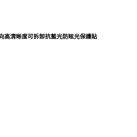
窺片 雙向高清晰度可拆卸抗藍光防眩光保護貼