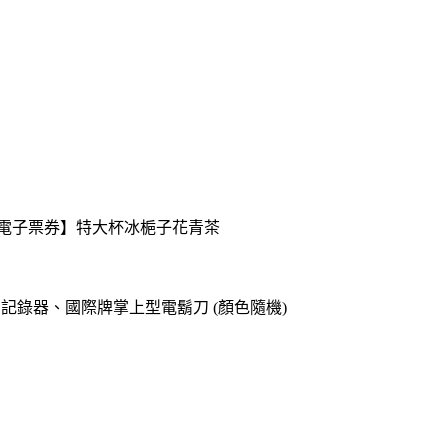
送【電子票券】特大杯冰梔子花青茶
o專用記錄器、國際牌掌上型電鬍刀 (顏色隨機)