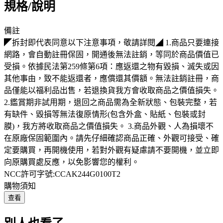
規格/說明
備註
◤拆封即代表同意以下注意事項，敬請詳閱◢ 1.商品只要連接
網路，會自動註冊保固，開通後無法註銷，等同於商品價值已
受損。依據民法第259條第6項：應返還之物有毀損、滅失或因
其他事由，致不能返還者，應償還其價額。無法註銷註冊，商
品僅能以福利品出售，若退換貨我方會收取商品之價值損失。
2.鑑賞期非試用期，退回之商品需為全新狀態、包裝完整，若
有缺件、毀損等無法復原情形(包含外盒、貼紙、包裝或封
膜)，我方將收取商品之價值損失。 3.商品外觀、人為損壞不
在原廠保固範圍內。請先仔細確認商品正確、外觀可接受、確
定要購買，再開機使用，若對外觀有疑慮請不要開機，並立即
向原購買處反應，以免影響您的權利。
NCC許可字號:CCAK244G0100T2
購物須知
查看