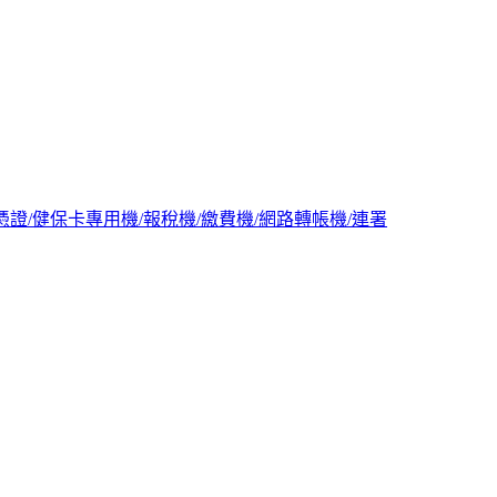
然人憑證/健保卡專用機/報稅機/繳費機/網路轉帳機/連署