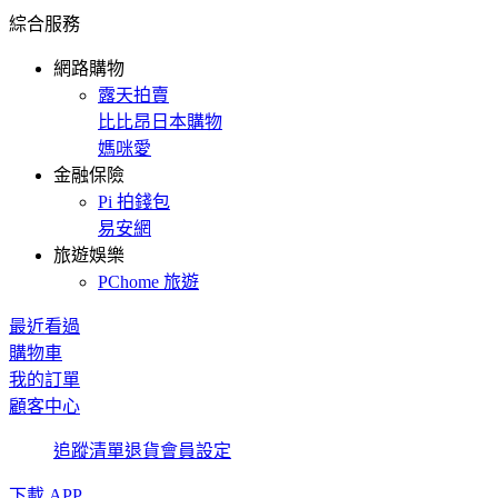
綜合服務
網路購物
露天拍賣
比比昂日本購物
媽咪愛
金融保險
Pi 拍錢包
易安網
旅遊娛樂
PChome 旅遊
最近看過
購物車
我的訂單
顧客中心
追蹤清單
退貨
會員設定
下載 APP