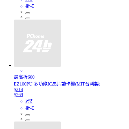
折扣
最高折600
EZ100PU 多功能IC晶片讀卡機(MIT台灣製)
$214
$269
P幣
折扣