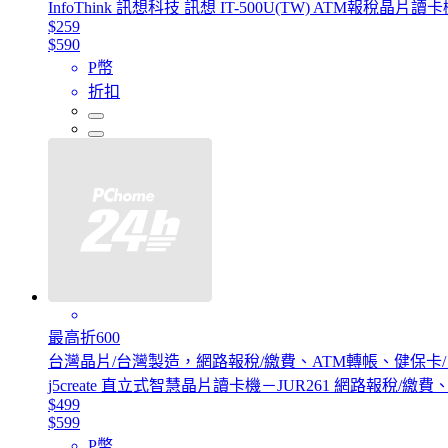
InfoThink 訊想科技 訊想 IT-500U(TW) ATM報稅晶片讀
$259
$590
P幣
折扣
最高折600
台灣晶片/台灣製造，網路報稅/繳費、ATM轉帳、健保卡
j5create 直立式智慧晶片讀卡機－JUR261 網路報稅/
$499
$599
P幣