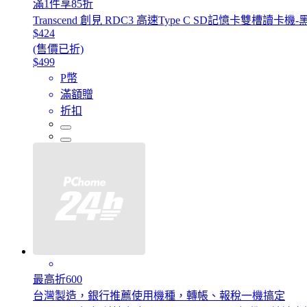
滿1件享85折
Transcend 創見 RDC3 高速Type C SD記憶卡雙槽讀卡機-黑 
$424
(售價已折)
$499
P幣
滿額贈
折扣
最高折600
台灣製造，銀行推薦使用機種，轉帳、報稅一機搞定