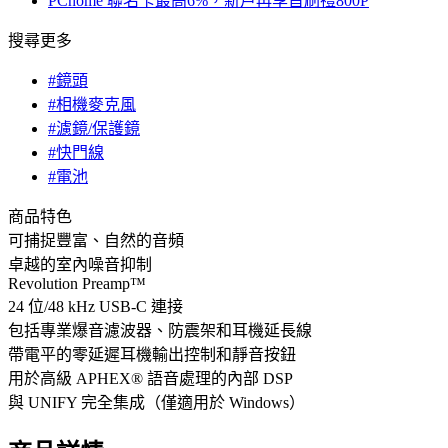
PChome 聯名卡最高6%，新戶再享首刷禮800P
搜尋更多
#鏡頭
#相機麥克風
#濾鏡/保護鏡
#快門線
#電池
商品特色
可捕捉豐富、自然的音頻
卓越的室內噪音抑制
Revolution Preamp™
24 位/48 kHz USB-C 連接
包括專業爆音濾波器、防震架和耳機延長線
帶電平的零延遲耳機輸出控制和靜音按鈕
用於高級 APHEX® 語音處理的內部 DSP
與 UNIFY 完全集成（僅適用於 Windows）