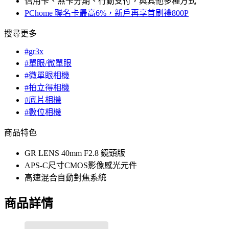
信用卡、無卡分期、行動支付，與其他多種方式
PChome 聯名卡最高6%，新戶再享首刷禮800P
搜尋更多
#gr3x
#單眼/微單眼
#微單眼相機
#拍立得相機
#底片相機
#數位相機
商品特色
GR LENS 40mm F2.8 鏡頭版
APS-C尺寸CMOS影像感光元件
高速混合自動對焦系統
商品詳情