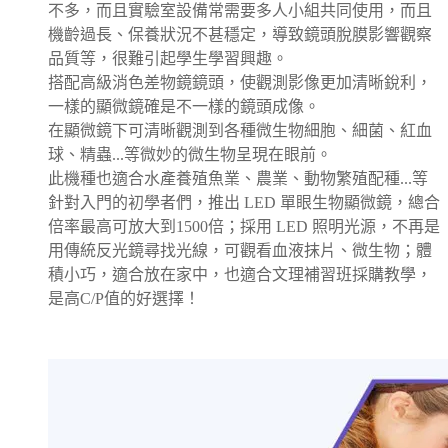
不多，而且實驗室設備常需要多人小組共同使用，而且
機齡過長、保養狀況不甚穩定，導致鏡頭脫膜影響觀察
品質等，很難引起學生學習興趣。
搭配高級消色差物鏡鏡頭，使觀測影像更加清晰銳利，
一樣的顯微鏡確是不一樣的鏡頭成像。
在顯微鏡下可清晰觀測到各種微生物細胞、細菌、紅血
球、精蟲
...
等微妙的微生物呈現在眼前。
此機種也適合水產養殖魚業、農業、動物繁殖配種
...
等
針對入門的初學者們，推出
LED
單眼生物顯微鏡，總合
倍率最高可放大到
1500
倍；採用
LED
照明光源，不再是
用傳統反光鏡尋找光線，可觀看血液抹片、微生物；體
積小巧，適合放在家中，也適合文理補習班採購教學，
是高
C/P
值的好選擇！