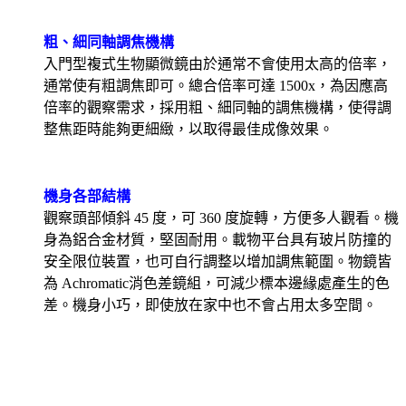
粗、細同軸調焦機構
入門型複式生物顯微鏡由於通常不會使用太高的倍率，
通常使有粗調焦即可。總合倍率可達
1500x
，為因應高
倍率的觀察需求，採用粗、細同軸的調焦機構，使得調
整焦距時能夠更細緻，以取得最佳成像效果。
機身各部結構
觀察頭部傾斜
45
度，可
360
度旋轉，方便多人觀看。機
身為鋁合金材質，堅固耐用。載物平台具有玻片防撞的
安全限位裝置，也可自行調整以增加調焦範圍。物鏡皆
為
Achromatic
消色差鏡組，可減少標本邊緣處產生的色
差。機身小巧，即使放在家中也不會占用太多空間。