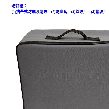
贈好禮：
(1)
攜帶式防震收納包
(2)
防塵套
(3)
蓋玻片
(4)
載玻片