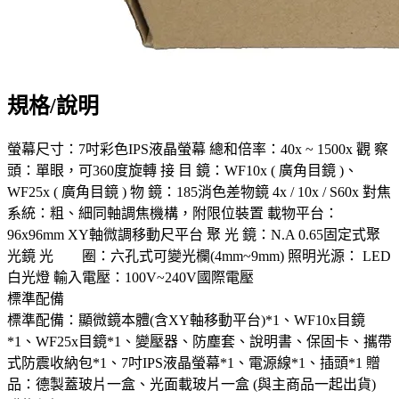
規格/說明
螢幕尺寸：7吋彩色IPS液晶螢幕 總和倍率：40x ~ 1500x 觀 察
頭：單眼，可360度旋轉 接 目 鏡：WF10x ( 廣角目鏡 )、
WF25x ( 廣角目鏡 ) 物 鏡：185消色差物鏡 4x / 10x / S60x 對焦
系統：粗、細同軸調焦機構，附限位裝置 載物平台：
96x96mm XY軸微調移動尺平台 聚 光 鏡：N.A 0.65固定式聚
光鏡 光 圈：六孔式可變光欄(4mm~9mm) 照明光源： LED
白光燈 輸入電壓：100V~240V國際電壓
標準配備
標準配備：顯微鏡本體(含XY軸移動平台)*1、WF10x目鏡
*1、WF25x目鏡*1、變壓器、防塵套、說明書、保固卡、攜帶
式防震收納包*1、7吋IPS液晶螢幕*1、電源線*1、插頭*1 贈
品：德製蓋玻片一盒、光面載玻片一盒 (與主商品一起出貨)