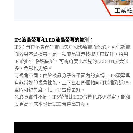
IPS
液晶螢幕和
LED
液晶螢幕的差別：
IPS
：螢幕不會產生畫面失真和影響畫面色彩，可保護畫
面效果不會損害，是一種液晶顯示技術再度提升，採用
IPS
的屏，俗稱硬屏，可視角度比常見的
LED TN
屏大很
多，色彩也更好。
可視角不同：由於液晶分子在平面內的旋轉，
IPS
螢幕具
有非常好的視角性能，上下左右四個軸向可以達到近
180
度的可視角度，比
LED
螢幕更好。
色彩真實性不同：
IPS
螢幕比
LED
螢幕色彩更豐富，飽和
度更高，成本也比
LED
螢幕高許多。