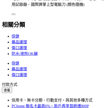
用記錄器、國際牌掌上型電鬍刀 (顏色隨機)
相關分類
保健
藥品護理
傷口護理
防水/液態OK繃
保健
藥品護理
傷口護理
付款方式
查看
信用卡、無卡分期、行動支付，與其他多種方式
PChome 聯名卡最高6%，新戶再享首刷禮800P