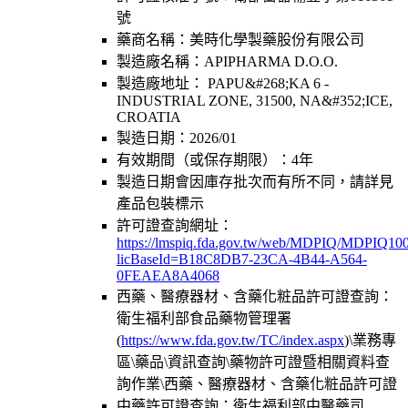
號
藥商名稱：
美時化學製藥股份有限公司
製造廠名稱：
APIPHARMA D.O.O.
製造廠地址：
PAPU&#268;KA 6 -
INDUSTRIAL ZONE, 31500, NA&#352;ICE,
CROATIA
製造日期：
2026/01
有效期間（或保存期限）：
4年
製造日期會因庫存批次而有所不同，請詳見
產品包裝標示
許可證查詢網址：
https://lmspiq.fda.gov.tw/web/MDPIQ/MDPIQ100
licBaseId=B18C8DB7-23CA-4B44-A564-
0FEAEA8A4068
西藥、醫療器材、含藥化粧品許可證查詢：
衛生福利部食品藥物管理署
(
https://www.fda.gov.tw/TC/index.aspx
)\業務專
區\藥品\資訊查詢\藥物許可證暨相關資料查
詢作業\西藥、醫療器材、含藥化粧品許可證
中藥許可證查詢：衛生福利部中醫藥司