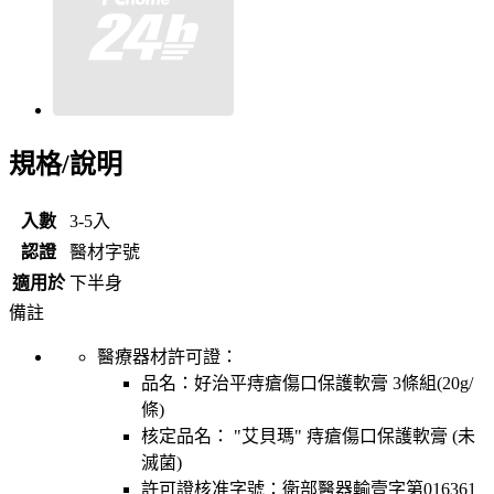
規格/說明
入數
3-5入
認證
醫材字號
適用於
下半身
備註
醫療器材許可證：
品名：
好治平痔瘡傷口保護軟膏 3條組(20g/
條)
核定品名：
"艾貝瑪" 痔瘡傷口保護軟膏 (未
滅菌)
許可證核准字號：
衛部醫器輸壹字第016361