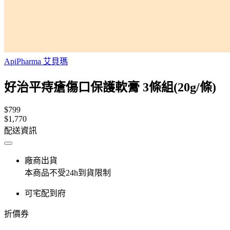
ApiPharma 艾貝瑪
好治平痔瘡傷口保護軟膏 3條組(20g/條)
$799
$1,770
配送資訊
廠商出貨
本商品不受24h到貨限制
可宅配到府
折價券