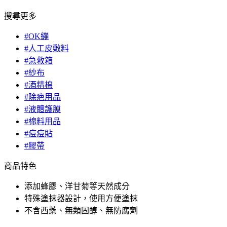
搜尋更多
#OK繃
#人工皮敷料
#急救箱
#紗布
#酒精棉
#除疤用品
#液體護膜
#棉料用品
#痘痘貼
#膠帶
商品特色
添加蜂膠、洋甘菊等天然成分
特殊塗抹器設計，使用方便塗抹
不含西藥、無類固醇、無防腐劑