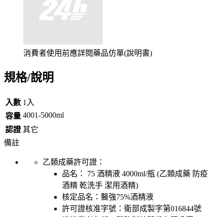
消費者使用前應詳閱藥品仿單(說明書)
規格/說明
入數
1入
4001-5000ml
容量
認證
其它
備註
乙類成藥許可證：
品名：
75 酒精液 4000ml/瓶 (乙類成藥 防疫
酒精 乾洗手 潔用酒精)
核定品名：
醫強75%酒精液
許可證核准字號：
衛部成製字第016844號