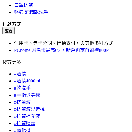
口罩抗菌
醫強 酒精乾洗手
付款方式
查看
信用卡、無卡分期、行動支付，與其他多種方式
PChome 聯名卡最高6%，新戶再享首刷禮800P
搜尋更多
#酒精
#酒精4000ml
#乾洗手
#手指消毒機
#抗菌液
#抗菌液製造機
#抗菌補充液
#抗菌噴霧
#霧化機