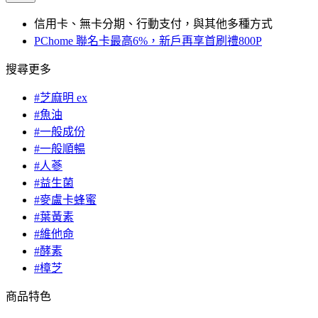
信用卡、無卡分期、行動支付，與其他多種方式
PChome 聯名卡最高6%，新戶再享首刷禮800P
搜尋更多
#芝麻明 ex
#魚油
#一般成份
#一般順暢
#人蔘
#益生菌
#麥盧卡蜂蜜
#葉黃素
#維他命
#酵素
#樟芝
商品特色